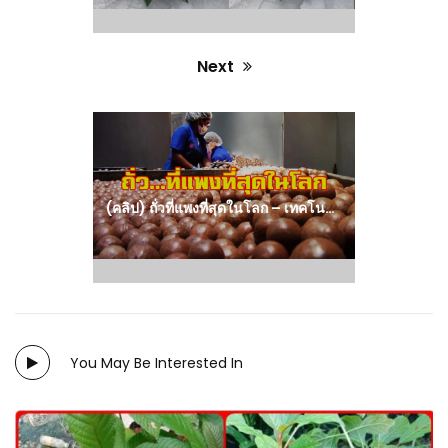
Next
Next
post:
(คลิป) ถั่วที่แพงที่สุดในโลก – เทคโนโลยีการเพาะปลูกแมคคาเดเมีย – แมคคาเดเมียถั่วเก็บเกี่ยวและกระบวนการ
You May Be Interested In