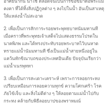
อาศัยน้ำกิน น้ำใช้ ตลอดจนเป็นการขอขมาต่อพระแม่
คงคา ที่ได้ทิ้งสิ่งปฏิกูลต่าง ๆ ลงไปในน้ำ อันเป็นสาเหตุ
ให้แหล่งน้ำไม่สะอาด
2. เพื่อเป็นการสักการะรอยพระพุทธบาทนัมมทานที
เมื่อคราวที่พระพุทธเจ้าเสด็จไปแสดงธรรมโปรดใน
นาคพิภพ และได้ทรงประทับรอยพระบาทไว้บนหาด
ทรายแม่น้ำนัมมทานที ซึ่งเป็นแม่น้ำสายหนึ่งอยู่ใน
แคว้นทักขิณาบถของประเทศอินเดีย ปัจจุบันเรียกว่า
แม่น้ำเนรพุททา
3. เพื่อเป็นการสะเดาะเคราะห์ เพราะการลอยกระทง
เปรียบเหมือนการลอยความทุกข์ ความโศกเศร้า โรค
ภัยไข้เจ็บ และสิ่งไม่ดีต่าง ๆ ให้ลอยตามแม่น้ำไปกับ
กระทง คล้ายกับพิธีลอยบาปของพราหมณ์