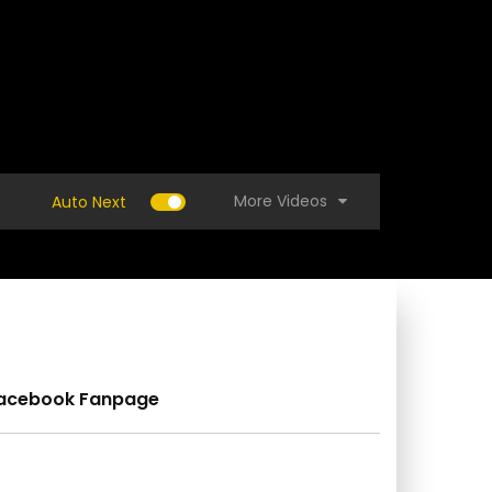
More Videos
Auto Next
acebook Fanpage
 สุดแจ๋ว ไอเดียต่อท่อ pvc ไม่ใช้ข้อต่อ ใหญ่ต่อ
(คลิป) วิธีทำบ่อเลี้ยงป