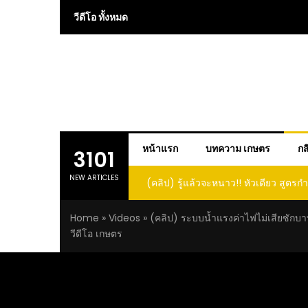
Skip
วีดีโอ ทั้งหมด
to
content
หน้าแรก
บทความ เกษตร
กส
3101
NEW ARTICLES
หนาว!! หัวเดียว สูตรกำจัดเพลี้ย มด
(คลิป) ปลูกทุเรียนง่ายๆ ปลูกแบบนี้ก็รอ
นีกระเจิงทั้งสวน ลองทำดูสิ
ต้นคู่ แบบเสียบยอดและเมล็
Home
»
Videos
»
(คลิป) ระบบน้ำแรงค่าไฟไม่เสียซักบา
วีดีโอ เกษตร