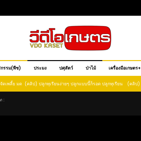
ิกรรม(พืช)
ประมง
ปศุสัตว์
ป่าไม้
เครื่องมือเกษตร
ด ปลูกทุเรียน
(คลิป) วิธีแก้พัดลมคอหัก ซ่อมอย่างไร? แก้ปัญหา
(คลิป) 
ด
พัดลมคอตก
เม็ดสว
ท :