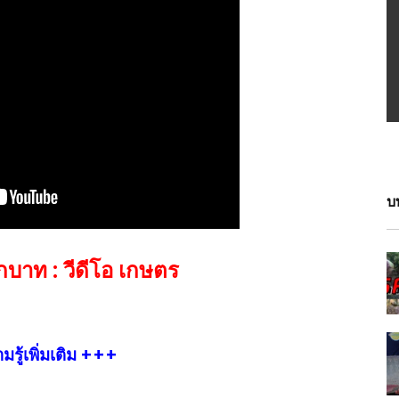
บ
กบาท : วีดีโอ เกษตร
รู้เพิ่มเติม +++