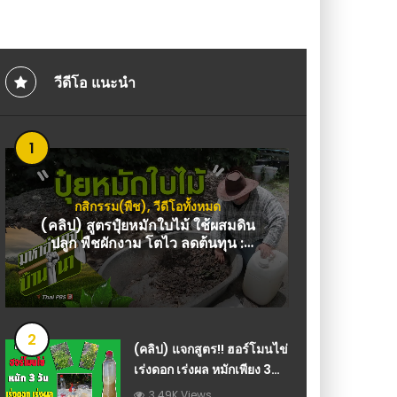
ำได้ยังไง : วีดีโอ เกษตร
วีดีโอ เกษตร
วีดีโอ แนะนำ
1
กสิกรรม(พืช)
,
วีดีโอทั้งหมด
(คลิป) สูตรปุ๋ยหมักใบไม้ ใช้ผสมดิน
ปลูก พืชผักงาม โตไว ลดต้นทุน :
วีดีโอ เกษตร
2
(คลิป) แจกสูตร!! ฮอร์โมนไข่
เร่งดอก เร่งผล หมักเพียง 3
วัน ทำง่ายๆ ใช้ได้ผลจริง คน
3.49K Views