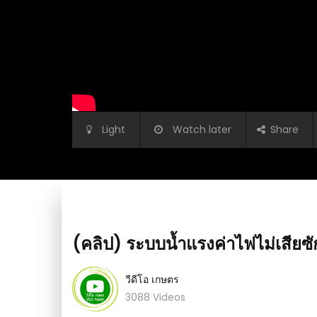
Light
Watch later
Share
(คลิป) ระบบน้ำแรงค่าไฟไม่เสียซั
วีดีโอ เกษตร
3088 Videos
นปลูกผักในกระถาง ให้ได้
(คลิป) เลี้ยงวัวชาร์โรเล่ย์แบบผลิตลูก มีเท่าไหร่