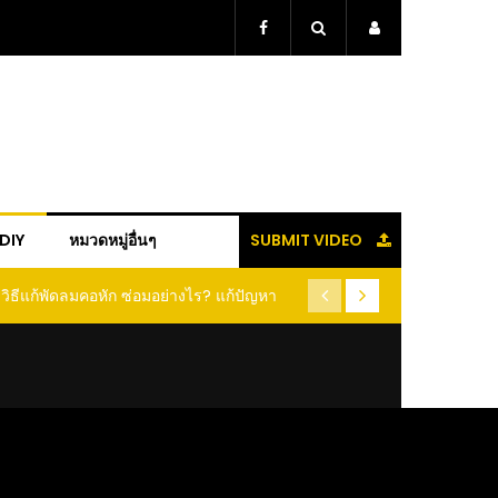
+DIY
หมวดหมู่อื่นๆ
SUBMIT VIDEO
วิธีแกะเม็ดข้าวโพด แบบง่ายๆ ใน 1 นาที ได้
(คลิป) วิธีเก็บกระเทียม แบบนี้ 
ยเต็มเม็ด ไม่ต้องฝานให้เสียเนื้อ เสียเวลา
หอมฟุ้ง สีสวยเหมือนเดิม ฉันช
ประจำ