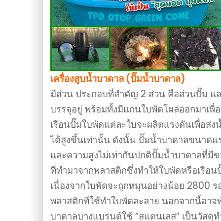
เครื่องสูบน้ำบาดาล (ปั๊มน้ำบาดาล)
มีส่วน ประกอบที่สำคัญ 2 ส่วน คือส่วนปั๊ม
บรรจุอยู่ พร้อมทั้งมีแกนใบพัดโผล่ออกมาเพื่อ
เรือนปั๊มใบพัดแต่ละใบจะผลิตแรงดันเพื่อส่งน
ได้สูงขึ้นเท่านั้น ดังนั้น ปั๊มน้ำบาดาลขนาด
และความสูงไม่เท่ากันปกติปั๊มน้ำบาดาลที่มี
ที่ทำมาจากพลาสติกซึ่งทำให้ใบพัดหรือเรือนป
เนื่องจากใบพัดจะถูกหมุนอย่างน้อย 2800 รอบ
พลาสติกที่ใช้ทำใบพัดละลาย นอกจากนี้อาจทำ
บาดาลบางแบรนด์ใช้ “สแตนเลส” เป็นวัสดุ