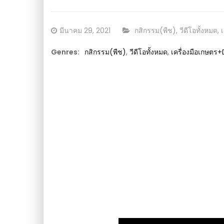
ตร
ขาย สายพันธุ์ วิธีเลี้ยง การจัดการ ต้องดูฟาร์มนี้ 
วีดีโอ เกษตร
Posted
CATEGORY:
มีนาคม 29, 2021
กสิกรรม(พืช)
,
วีดีโอทั้งหมด
,
on
Genres:
กสิกรรม(พืช)
,
วีดีโอทั้งหมด
,
เครื่องมือเกษตร+