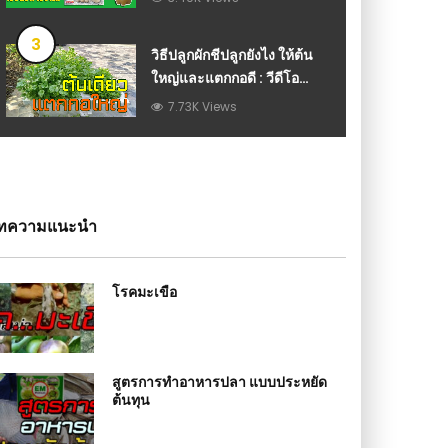
บ้านนอก : วีดีโอ เกษตร
3
วิธีปลูกผักชีปลูกยังไง ให้ต้น
ใหญ่และแตกกอดี : วีดีโอ
เกษตร
7.73K Views
ทความแนะนำ
โรคมะเขือ
สูตรการทำอาหารปลา แบบประหยัด
ต้นทุน