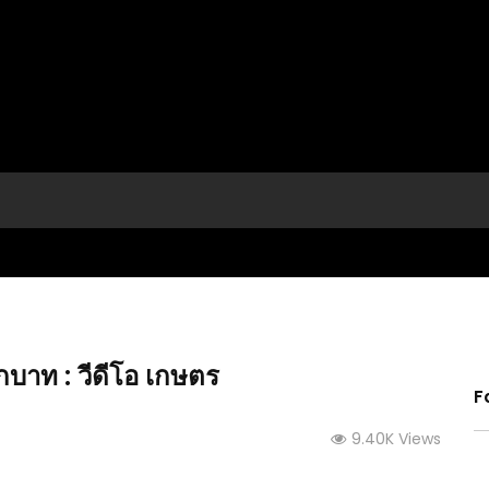
กบาท : วีดีโอ เกษตร
F
9.40K Views
ก็ไม่พอ
(คลิป) วิธีทำน้ำยาไล่ กำจัดหนอน เพลี้ย แมลง มด ไม่
(คลิป)