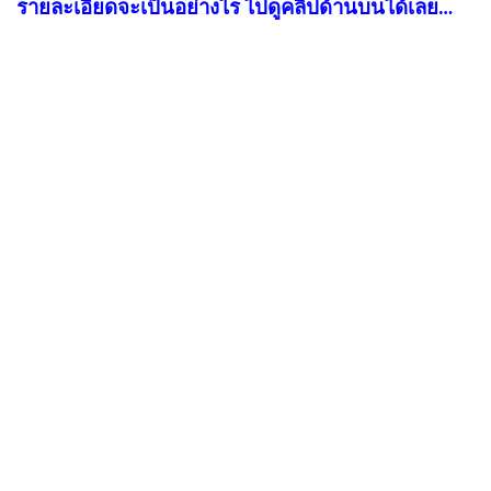
รายละเอียดจะเป็นอย่างไร ไปดูคลิปด้านบนได้เลย…