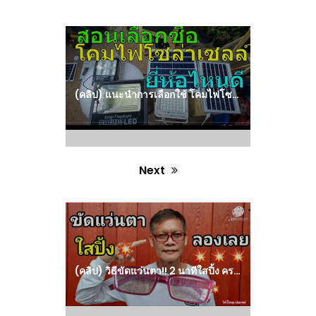
Previous
post:
(คลิป) แนะนำการเลือกใช้ โคมไฟโซล่าเซลล์ ไฟโซล่าเซลล์ ยี่ห้อไหนดี : วีดีโอ เกษตร
Next
Next
post:
(คลิป) วิธีขัดแว่นตา!! 2 นาทีใสปิ้ง คราบสกปรก รอยขีดข่วนหายเกลี้ยง : วีดีโอ เกษตร