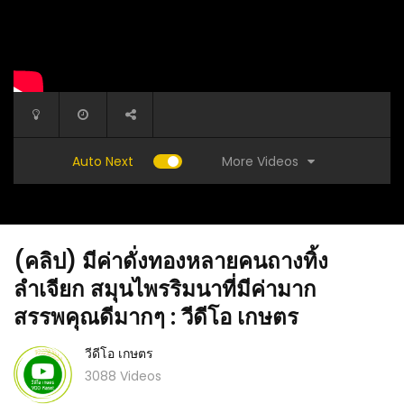
More Videos
Auto Next
(คลิป) วิธีเพาะกล้าสลัด ยังงัยให้โตสวย อวบอ้วน
ไม่แคระแกร็น ทุกเทคนิครวมไว้ในคลิปนี้แล้ว
(คลิป) มีค่าดั่งทองหลายคนถางทิ้ง
ลำเจียก สมุนไพรริมนาที่มีค่ามาก
สรรพคุณดีมากๆ : วีดีโอ เกษตร
วีดีโอ เกษตร
านยาว กับ
(คลิป) ง่
3088 Videos
อ เกษตร
ลำต้นแข็