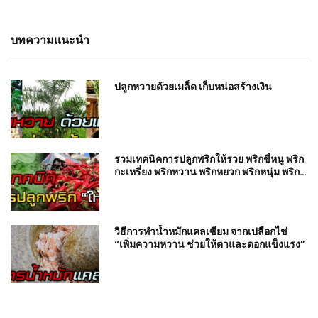
บทความแนะนำ
ปลูกหวายด้วยเมล็ด เก็บหน่อสร้างเงิน
รวมเทคนิคการปลูกพริกให้รวย พริกขี้หนู พริก
กะเหรี่ยง พริกหวาน พริกหยวก พริกหนุ่ม พริก
มัน พริกยำ
วิธีการทำน้ำหมักแคลเซียม จากเปลือกไข่
“เพิ่มความหวาน ช่วยให้ตาและดอกแข็งแรง”