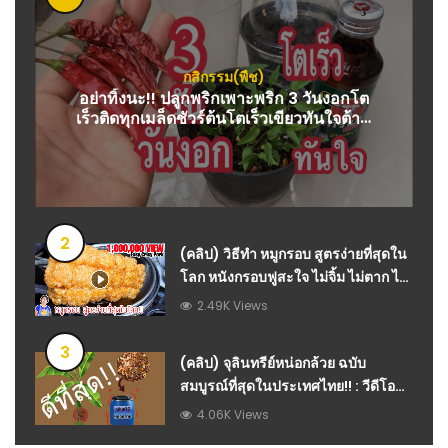
กสิกรรม(พืช)
อย่าทิ้งนะ!! ปลูกพริกเพาะพริก 3 วันงอกโต
เร็วติดทุกเมล็ดชัวร์ต้นโตเร็วเขียวทันใจต้าน
โรคแมลงมด
2
(คลิป) วิธีทำ หมูกรอบ สูตรง่ายที่สุดใน
โลก หนังกรอบฟูสะใจ ไม่จิ้ม ไม่ตาก ไม่
ต้ม : วีดีโอ เกษตร
2.49K Views
3
(คลิป) จุลินทรีย์หน่อกล้วย ฉบับ
สมบูรณ์ที่สุดในประเทศไทย!! : วีดีโอ
เกษตร
4.06K Views