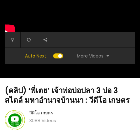
More Videos
Auto Next
(คลิป) ‘พี่เตย’ เจ้าพ่อบ่อปลา 3 บ่อ 3
สไตล์ มหาอำนาจบ้านนา : วีดีโอ เกษตร
วีดีโอ เกษตร
3088 Videos
(คลิป) มะพร้าวตัวผู้มีจริงมั๊ย (ถ้ามี) ไม่ควรปลูก
(คลิป) ข
จริงป่าว ปลูกแล้วลูกไม่ดกจริงหรือ : วีดีโอ เกษตร
ทำไมมีแต