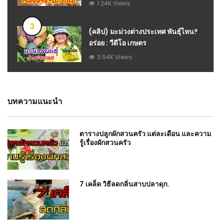
a knife with a stone mortar
1.24K Views
3
(คลิป) มะม่วงต่างประเทศ พันธุ์ไหน?
อร่อย : วีดีโอ เกษตร
3.54K Views
บทความแนะนำ
ตารางปลูกผักสวนครัว แต่ละเดือน และความ
รู้เรื่องผักสวนครัว
7 เคล็ด วิธีลดกลิ่นสาบปลาดุก.