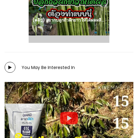
post:
(คลิป) อยากปลูกถั่วฝักยาวให้ได้ผลผลิตดี ต้องทำแบบนี้..นะจ๊ะ!! : วีดีโอ เกษตร
You May Be Interested In