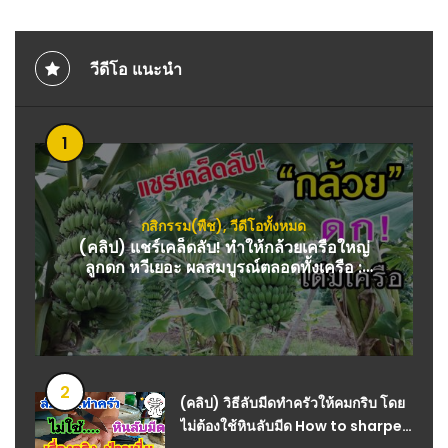
วีดีโอ แนะนำ
1
กสิกรรม(พืช)
,
วีดีโอทั้งหมด
(คลิป) แชร์เคล็ดลับ! ทำให้กล้วยเครือใหญ่
ลูกดก หวีเยอะ ผลสมบูรณ์ตลอดทั้งเครือ :
วีดีโอ เกษตร
2
(คลิป) วิธีลับมีดทำครัวให้คมกริบ โดย
ไม่ต้องใช้หินลับมีด How to sharpen