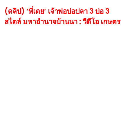
(คลิป) ‘พี่เตย’ เจ้าพ่อบ่อปลา 3 บ่อ 3
สไตล์ มหาอำนาจบ้านนา : วีดีโอ เกษตร