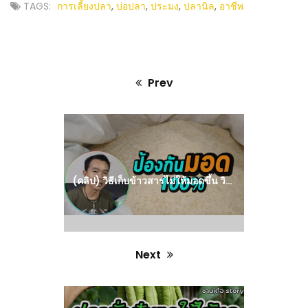
TAGS:
การเลี้ยงปลา
,
บ่อปลา
,
ประมง
,
ปลานิล
,
อาชีพ
Prev
Previous
post:
(คลิป) วิธีเก็บข้าวสารไม่ให้มอดขึ้น วิธีนี้ป้องกันมอดได้ 100 % : วีดีโอ เกษตร
Next
Next