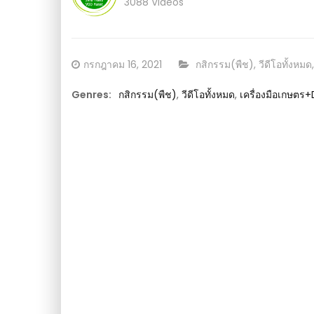
ไร้ดิน โตเร็วดอกเพียบ ง่ายนิดเดียว : วีดีโอ เกษ
3088 Videos
Posted
CATEGORY:
กรกฎาคม 16, 2021
กสิกรรม(พืช)
,
วีดีโอทั้งหมด
on
Genres:
กสิกรรม(พืช)
,
วีดีโอทั้งหมด
,
เครื่องมือเกษตร+