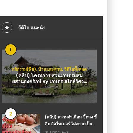
นเจ้าของ : วีดีโอ เกษตร
เกษตร
วีดีโอ แนะนำ
1
กสิกรรม(พืช)
,
บ้านและสวน
,
วีดีโอทั้งหมด
(คลิป) โครงการ สวนเกษตรผสม
ผสานองครักษ์ By เกษตร สไตล์วิศวะ
1 ปี : วีดีโอ เกษตร
2
(คลิป) ความจำเสื่อม ขี้หลง ขี้
ลืม อัลไซเมอร์ ไม่อยากเป็นก็
รีบทำ
1.13K Views