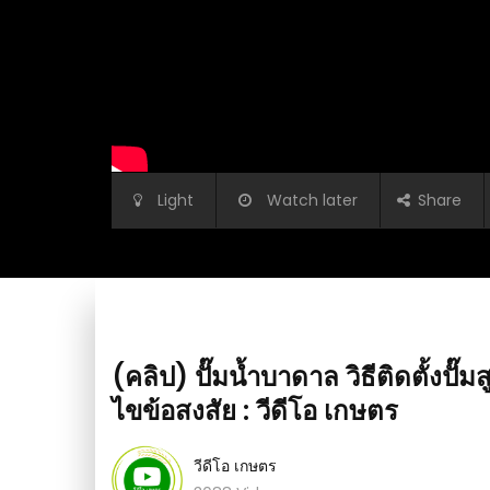
Light
Watch later
Share
(คลิป) ปั๊มน้ำบาดาล วิธีติดตั้งปั
ไขข้อสงสัย : วีดีโอ เกษตร
วีดีโอ เกษตร
วยตัวเอง แบบประหยัดงบ
(คลิป) 1 ช้อนบานสะพรั่ง เผยเคล็ดลับ ปลูกแพรเซ