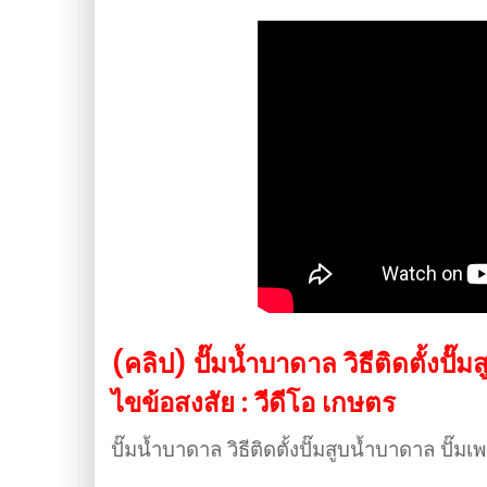
(คลิป) ปั๊มน้ำบาดาล วิธีติดตั้งปั
ไขข้อสงสัย : วีดีโอ เกษตร
ปั๊มน้ำบาดาล วิธีติดตั้งปั๊มสูบน้ำบาดาล ปั๊