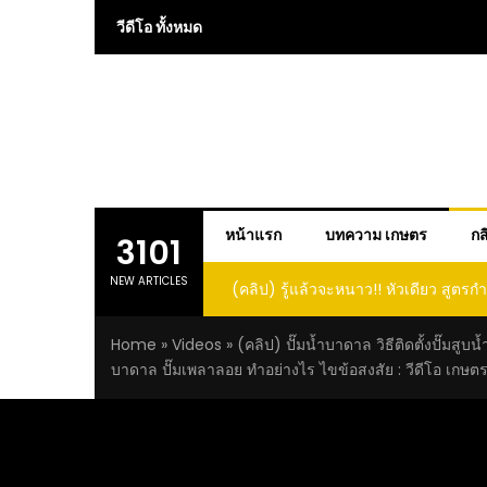
Skip
วีดีโอ ทั้งหมด
to
content
หน้าแรก
บทความ เกษตร
กส
3101
NEW ARTICLES
หนาว!! หัวเดียว สูตรกำจัดเพลี้ย มด
(คลิป) ปลูกทุเรียนง่ายๆ ปลูกแบบนี้ก็รอ
นีกระเจิงทั้งสวน ลองทำดูสิ
ต้นคู่ แบบเสียบยอดและเมล็
Home
»
Videos
»
(คลิป) ปั๊มน้ำบาดาล วิธีติดตั้งปั๊มสูบน้
บาดาล ปั๊มเพลาลอย ทำอย่างไร ไขข้อสงสัย : วีดีโอ เกษต