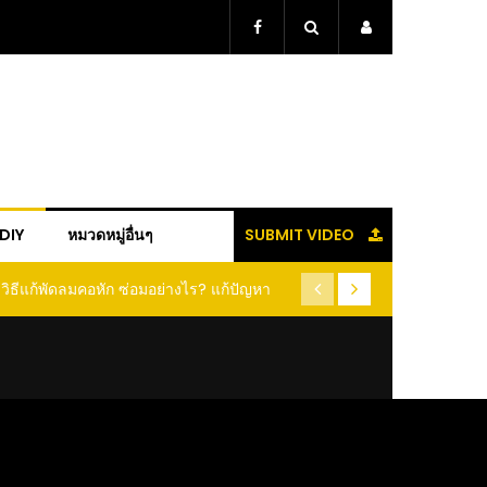
+DIY
หมวดหมู่อื่นๆ
SUBMIT VIDEO
วิธีแกะเม็ดข้าวโพด แบบง่ายๆ ใน 1 นาที ได้
(คลิป) วิธีเก็บกระเทียม แบบนี้ 
ยเต็มเม็ด ไม่ต้องฝานให้เสียเนื้อ เสียเวลา
หอมฟุ้ง สีสวยเหมือนเดิม ฉันช
ประจำ