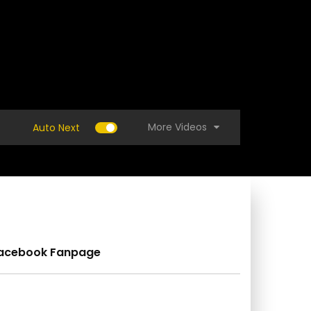
More Videos
Auto Next
acebook Fanpage
 ที่ดินข้างเคียงรุกล้ำแนวเขต ทำอย่างไรจะชนะ
(คลิป) วิธีทำมะกรูดแก้ว