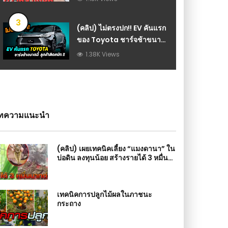
3
(คลิป) ไม่ตรงปก!! EV คันแรก
ของ Toyota ชาร์จช้าขนาด
นี้ ลูกค้าอาจคิดหนัก : วีดีโอ
1.38K Views
เกษตร
ทความแนะนำ
(คลิป) เผยเทคนิคเลี้ยง “แมงดานา” ใน
บ่อดิน ลงทุนน้อย สร้างรายได้ 3 หมื่น
บาทต่อเดือน
เทคนิคการปลูกไม้ผลในภาชนะ
กระถาง