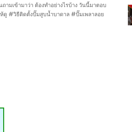
้นถามเข้ามาว่า ต้องทำอย่างไรบ้าง วันนี้มาตอบ
ดู #วิธีติดตั้งปั๊มสูบน้ำบาดาล #ปั๊มเพลาลอย