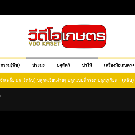
ิกรรม(พืช)
ประมง
ปศุสัตว์
ป่าไม้
เครื่องมือเกษตร
ด ปลูกทุเรียน
(คลิป) วิธีแก้พัดลมคอหัก ซ่อมอย่างไร? แก้ปัญหา
(คลิป) 
ด
พัดลมคอตก
เม็ดสว
ำ
ร