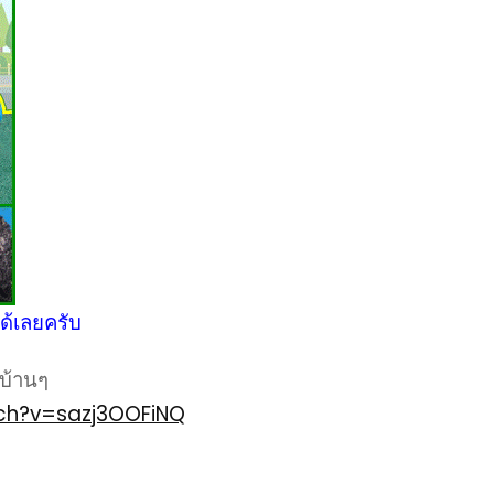
ด้เลยครับ
บ้านๆ
ch?v=sazj3OOFiNQ