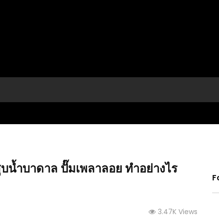
๊มสูบน้ำบาดาล ปั๊มเพลาลอย ทำอย่างไร
F
ี่ยงไฮ้
(คลิป) มันดีกว่าที่คิด อาหารปลาประหยัด แบบ
(คลิป)
3.47K Views