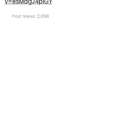
v=esMdgJ4piGY
Post Views:
2,998