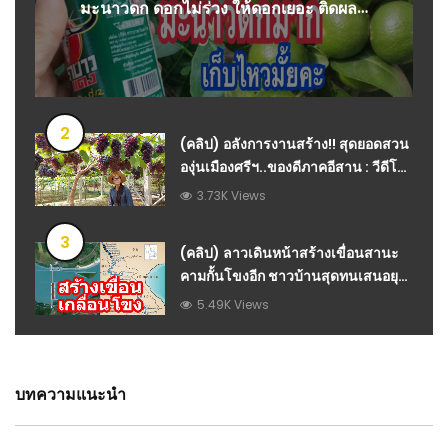
มะนาวดก ดอกไม่ร่วง ให้ดอกเยอะ ติดผลดี
แบบไร้มด แมลง ชัวร์จนได้ขาย – แม่ก้อยพา
ทำ
2
(คลิป) อลังการงานสร้าง!! สุดยอดสวน
องุ่นเมืองศรีฯ..ของดีภาคอีสาน : วีดีโอ
เกษตร
3.73K Views
3
(คลิป) ลาวเดินหน้าสร้างเขื่อนสานะ
คามกั้นโขงอีก ชาวบ้านสุดทนเสนอยุบ
MRC ชี้ เป็นแค่ตรายาง : วีดีโอ เกษตร
5.49K Views
บทความแนะนำ