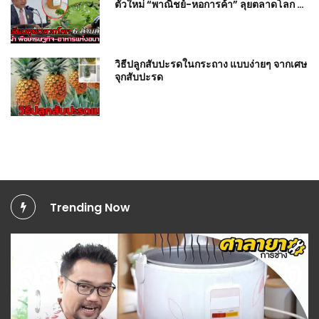
ตัวใหม่ “พาณิชย์-หอการค้า” ลุยตลาดโลก 6
ล้านล้าน
วิธีปลูกสับปะรดในกระถาง แบบง่ายๆ จากเศษ
จุกสับปะรด
Trending Now