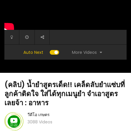
More Videos
Auto Next
(คลิป) น้ำยำสูตรเด็ด!! เคล็ดลับยำแซ่บที่
ลูกค้าติดใจ​ ใส่ได้ทุกเมนูยำ​ จำเอาสูตร
เลยจ้า : อาหาร
วีดีโอ เกษตร
boil
(คลิป) ไรแดงมะละกอ (ป้องกันและกำจัด
(คลิป) พื
3088 Videos
อย่างไร) : วีดีโอ เกษตร
ทำแบบนี้