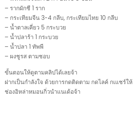
– รากผักชี​ 1 ราก
– กระเทียมจีน​ 3-4​ กลีบ, กระเทียมไทย​ 10​ กลีบ
– น้ำตาลเคี่ยว 5​ กระบวย
– น้ำปลาร้า​ 1​ กระบวย
– น้ำปลา​ 1​ ทัพพี
– ผงชูรส​ ตามชอบ
ขั้นตอนให้ดูตามคลิปได้เลยจ้า
ฝากเป็นกำลังใจ​ ด้วยการกดติดตาม​ กดไลค์​ กเแชร์ให้
ช่องอิหล่าหมอนกิ่วนำแนเด้อจ้า