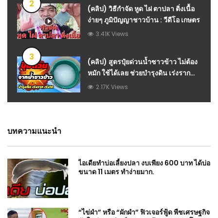
2
(คลิป) วิธีกำจัด หูด ไฝ ตาปลา ติ่งเนื้อ
ง่ายๆ ภูมิปัญญาชาวบ้าน : วีดีโอ เกษตร
3.41K Views
3
(คลิป) สูตรปุ๋ยด่วนน้ำซาวข้าว ไม่ต้อง
หมัก ใช้ได้เลย ช่วยบำรุงดิน เร่งราก
เร่งโต ช่วยให้พืชผักงามทั้งสวน : วีดีโอ
2.17K Views
เกษตร
บทความแนะนำ
ไอเดียทำบ่อเลี้ยงปลา งบเพียง 600 บาท ได้บ่อ
ขนาด 11 เมตร ทำง่ายมาก.
“ไข่ผำ” หรือ “ผักผำ” ฟิวเจอร์ฟู้ด พืชเศรษฐกิจ