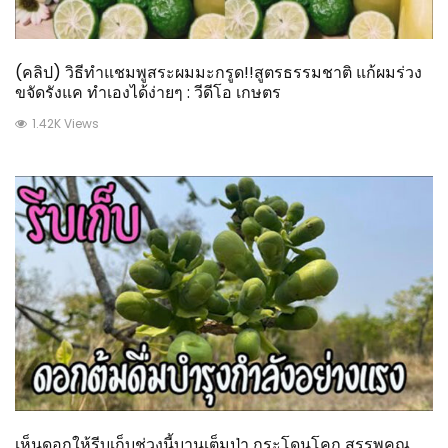
(คลิป) วิธีทำแชมพูสระผมมะกรูด!!สูตรธรรมชาติ แก้ผมร่วง
ขจัดรังแค ทำเองได้ง่ายๆ : วีดีโอ เกษตร
1.42K Views
เห็นดอกให้รีบเก็บช่วงนี้บานเต็มป่า กระโดนโคก สรรพคุณ