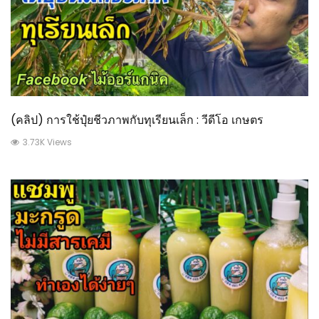
(คลิป) การใช้ปุ๋ยชีวภาพกับทุเรียนเล็ก : วีดีโอ เกษตร
3.73K Views