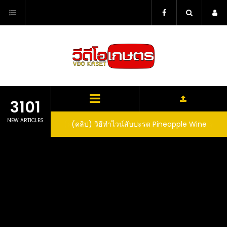
Skip
to
content
3101
NEW ARTICLES
ตาลูปในถัง จะได้ผล
(คลิป) วิธีทำไวน์สับปะรด Pineapple Wine
dn’t expect that
arrel would yield
eet fruit