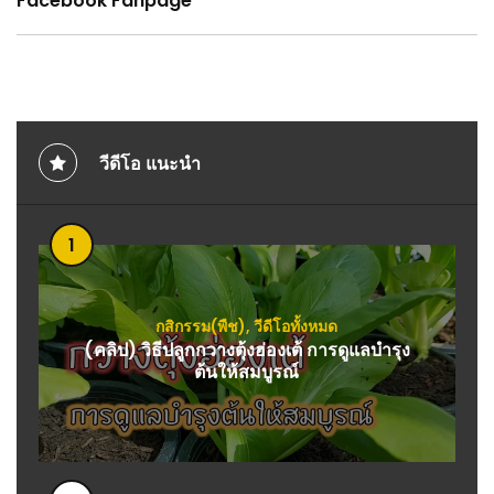
Facebook Fanpage
วีดีโอ แนะนำ
1
กสิกรรม(พืช)
,
วีดีโอทั้งหมด
(คลิป) วิธีปลูกกวางตุ้งฮ่องเต้ การดูแลบำรุง
ต้นให้สมบูรณ์