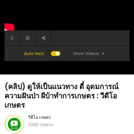
More Videos
Auto Next
(คลิป) ดูให้เป็นแนวทาง ตี๋ อุดมการณ์
ความฝันป่า ผีบ้าทำการเกษตร : วีดีโอ
เกษตร
วีดีโอ เกษตร
พริกใบ
(คลิป) สูตรอาหารไก่พื้นเมือง ไก่โตไว แข็งแรง
(คลิป) DI
น้ำหนักดี
3088 Videos
ด่าง พริ