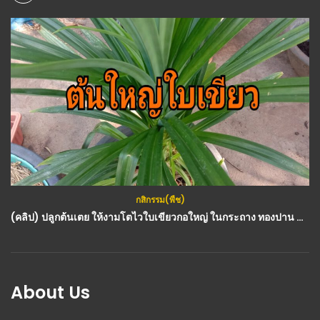
กสิกรรม(พืช)
(คลิป) ปลูกต้นเตย ให้งามโตไวใบเขียวกอใหญ่ ในกระถาง ทองปาน ปลูกผัก : วีดีโอ เกษตร
About Us