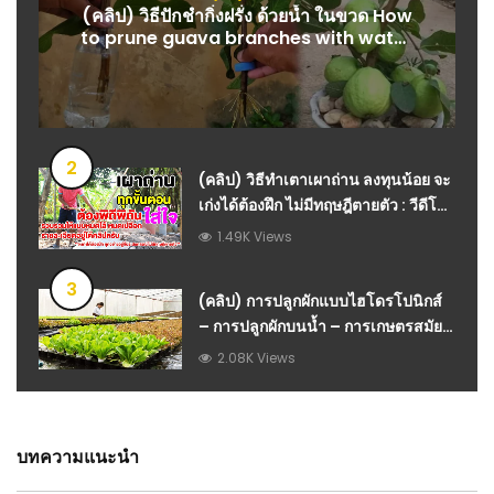
(คลิป) วิธีปักชำกิ่งฝรั่ง ด้วยน้ำ ในขวด How
to prune guava branches with water
in a bottle
2
(คลิป) วิธีทำเตาเผาถ่าน ลงทุนน้อย จะ
เก่งได้ต้องฝึก ไม่มีทฤษฎีตายตัว : วีดีโอ
เกษตร
1.49K Views
3
(คลิป) การปลูกผักแบบไฮโดรโปนิกส์
– การปลูกผักบนน้ำ – การเกษตรสมัย
ใหม่ : วีดีโอ เกษตร
2.08K Views
บทความแนะนำ