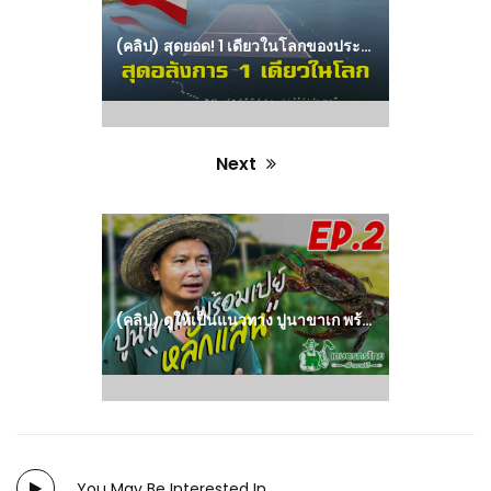
(คลิป) สุดยอด! 1 เดียวในโลกของประเทศไทย ‘โซลาร์เซลล์ลอยน้ำไฮบริด’ คาดแล้วเสร็จเดือน มิ.ย.นี้ : วีดีโอ เกษตร
Next
Next
post:
(คลิป) ดูให้เป็นแนวทาง ปูนาขาเก พร้อมเปย์ เดือนนึงหลักแสน เกษตรเลี้ยงปู : วีดีโอ เกษตร
You May Be Interested In