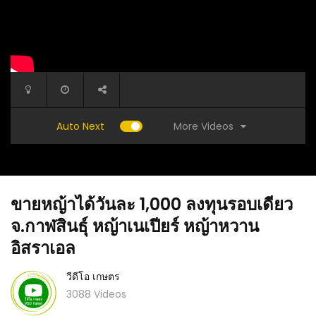
More Videos
Auto Next
ขายหญ้าได้วันละ 1,000 ลงทุนรอบเดียว
จ.กาฬสินธุ์​ หญ้าเนเปียร์ หญ้าหวาน
อิสราเอล
วีดีโอ เกษตร
 สาคู
(คลิป) การเลือกต้นทุเรียนมาปลูก : วีดีโอ เกษตร
(คลิป) ค
3088 Videos
คุณต้องรู