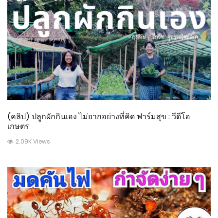
(คลิป) ปลูกผักกินเอง ไม่ยากอย่างที่คิด ฟาร์มสุข : วีดีโอ
เกษตร
2.09K Views