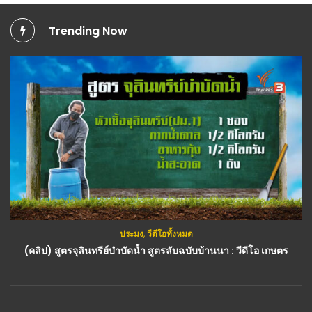
Trending Now
ประมง
,
วีดีโอทั้งหมด
(คลิป) สูตรจุลินทรีย์บำบัดน้ำ สูตรลับฉบับบ้านนา : วีดีโอ เกษตร