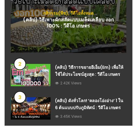
กสิกรรม(พืช)
,
วีดีโอทั้งหมด
(คลิป) วิธีเพาะผักสลัดแบบเมล็ดเคลือบ งอก
100% : วีดีโอ เกษตร
2
(คลิป) วิธีการขยายอีเอ็ม(Em) เพื่อให้
ใช้ได้ประโยชน์สูงสุด : วีดีโอ เกษตร
2.42K Views
3
(คลิป) ดังทั่วโลก! ‘คลองโอ่งอ่าง’ 1 ใน
6 ต้นแบบปรับภูมิทัศน์ : วีดีโอ เกษตร
3.45K Views