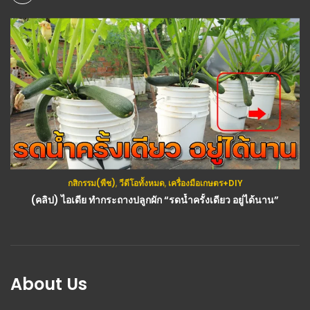
กสิกรรม(พืช)
,
วีดีโอทั้งหมด
,
เครื่องมือเกษตร+DIY
(คลิป) ไอเดีย ทำกระถางปลูกผัก “รดน้ำครั้งเดียว อยู่ได้นาน”
About Us