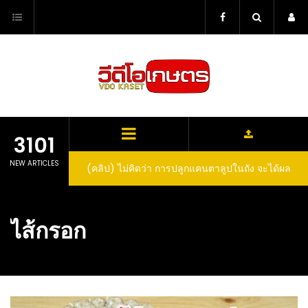
Skip
to
content
3101
NEW ARTICLES
(คลิป) ไม่คิดว่า การปลูกแคนตาลูปในถัง จะได้ผล
ลูกโตและหวานขนาดนี้ I didn’t expect that
growing cantaloupe in a barrel would yield
ไส้กรอก
such large and sweet fruit