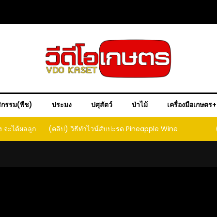
ิกรรม(พืช)
ประมง
ปศุสัตว์
ป่าไม้
เครื่องมือเกษตร
ง จะได้ผลลูก
(คลิป) วิธีทำไวน์สับปะรด Pineapple Wine
ct that
ould yield
it