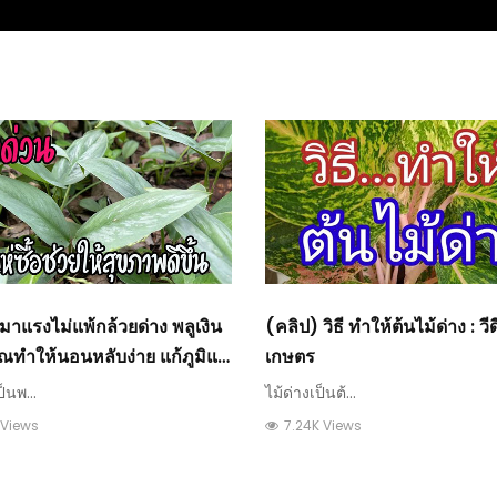
มาแรงไม่แพ้กล้วยด่าง พลูเงิน
(คลิป) วิธี ทำให้ต้นไม้ด่าง : วี
ณทำให้นอนหลับง่าย แก้ภูมิแพ้
เกษตร
ด้ : วีดีโอ เกษตร
ป็นพ...
ไม้ด่างเป็นต้...
 Views
7.24K Views