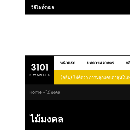
Skip
วีดีโอ ทั้งหมด
to
content
หน้าแรก
บทความ เกษตร
กส
3101
NEW ARTICLES
(คลิป) ไม่คิดว่า การปลูกแคนตาลูปในถั
โตและหวานขนาดนี้ I didn’t expe
Home
»
ไม้มงคล
growing cantaloupe in a barrel w
such large and sweet fru
ไม้มงคล