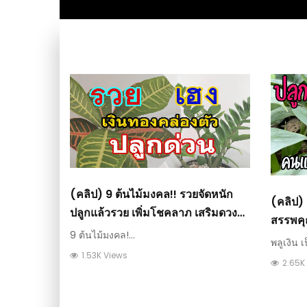
(คลิป) 9 ต้นไม้มงคล!! รวยจัดหนัก
(คลิป) 
ปลูกแล้วรวย เพิ่มโชคลาภ เสริมดวง
สรรพคุ
รับทรัพย์ ยิ่งปลูก ยิ่งรวย
9 ต้นไม้มงคล!...
หอบหืดไ
พลูเงิน เ
1.53K Views
2.65K