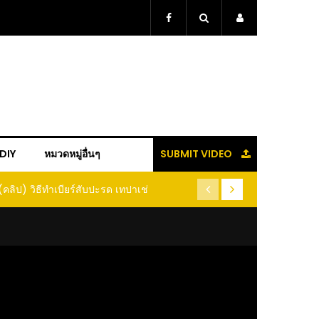
+DIY
หมวดหมู่อื่นๆ
SUBMIT VIDEO
(คลิป) วิธีทำเบียร์สับปะรด เทปาเช่
(คลิป) รู้แล้วจะหนาว!! หัวเดี
หนอนแมลง หนีกระเจิงทั้