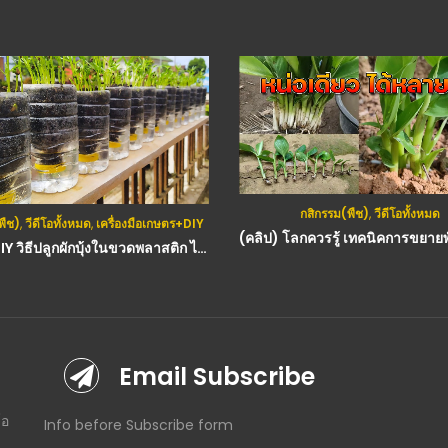
กสิกรรม(พืช)
,
วีดีโอทั้งหมด
พืช)
,
วีดีโอทั้งหมด
,
เครื่องมือเกษตร+DIY
(คลิป) DIY วิธีปลูกผักบุ้งในขวดพลาสติก ไม่ต้องรดน้ำ : วีดีโอ เกษตร
Email Subscribe
โอ
Info before Subscribe form