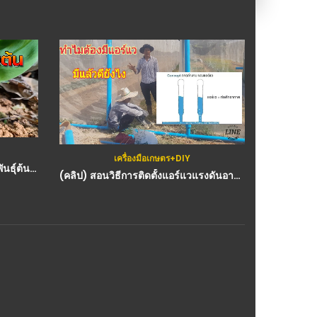
เครื่องมือเกษตร+DIY
กสิก
(คลิป) โลกควรรู้ เทคนิคการขยายพันธุ์ต้นกล้วยให้ได้หลายต้น
(คลิป) สอนวิธีการติดตั้งแอร์แวแรงดันอากาศ : วีดีโอ เกษตร