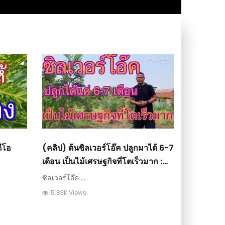
ดีโอ
(คลิป) ต้นซิลเวอร์โอ๊ค ปลูกมาได้ 6-7
เดือน เป็นไม้เศรษฐกิจที่โตเร็วมาก :
วีดีโอ เกษตร
ซิลเวอร์โอ๊ค ...
5.83K Views