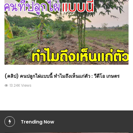
(คลิป) คนปลูกไผ่แบบนี้ ทำไมถึงเห็นแก่ตัว : วีดีโอ เกษตร
13.24K Views
Trending Now