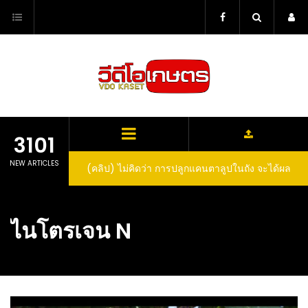
Skip
to
content
3101
NEW ARTICLES
(คลิป) ไม่คิดว่า การปลูกแคนตาลูปในถัง จะได้ผล
ลูกโตและหวานขนาดนี้ I didn’t expect that
growing cantaloupe in a barrel would yield
ไนโตรเจน N
such large and sweet fruit