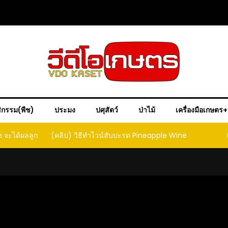
ิกรรม(พืช)
ประมง
ปศุสัตว์
ป่าไม้
เครื่องมือเกษตร
ง จะได้ผลลูก
(คลิป) วิธีทำไวน์สับปะรด Pineapple Wine
ct that
ould yield
it