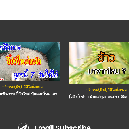
กสิกรรม(พืช)
,
วีดีโอทั้งหมด
กสิกรรม(พืช)
,
วีดีโอทั้งหมด
(คลิป) ปุ๋ยชีวภาพ ขี้วัวใหม่ ปุ๋ยคอกใหม่ เอามาหมัก สูตรนี้ 7 วันใช้ได้ เร็วแท้
Email Subscribe