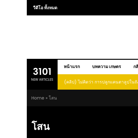
Skip
วีดีโอ ทั้งหมด
to
content
หน้าแรก
บทความ เกษตร
กส
3101
NEW ARTICLES
(คลิป) ไม่คิดว่า การปลูกแคนตาลูปในถั
โตและหวานขนาดนี้ I didn’t expe
Home
»
โสน
growing cantaloupe in a barrel w
such large and sweet fru
โสน