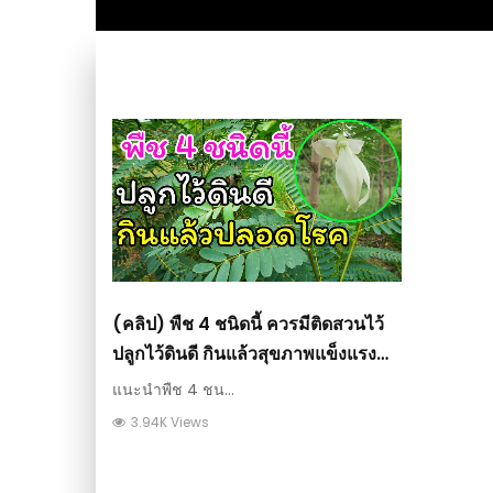
(คลิป) พืช 4 ชนิดนี้ ควรมีติดสวนไว้
ปลูกไว้ดินดี กินแล้วสุขภาพแข็งแรง
ปลอดโรค : วีดีโอ เกษตร
แนะนำพืช 4 ชน...
3.94K Views