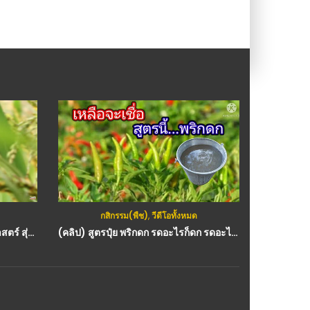
กสิกรรม(พืช)
,
วีดีโอทั้งหมด
(คลิป) ข้าว นับแต่ยุคก่อนประวัติศาสตร์ สุ่การพัฒนาเป็นบ้านเมืองและรัฐ : วีดีโอ เกษตร
(คลิป) สูตรปุ๋ย พริกดก รดอะไรก็ดก รดอะไรก็งาม ทำได้ด้วยตัวเองแบบง่ายๆ : วีดีโอ เกษตร