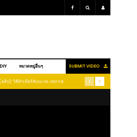
+DIY
หมวดหมู่อื่นๆ
SUBMIT VIDEO
(คลิป) วิธีทำเบียร์สับปะรด เทปาเช่
(คลิป) รู้แล้วจะหนาว!! หัวเดี
หนอนแมลง หนีกระเจิงทั้