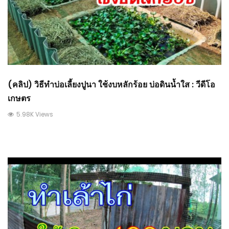
(คลิป) วิธีทำบ่อเลี้ยงปูนา ใช้งบหลักร้อย บ่อดินน้ำใส : วีดีโอ
เกษตร
5.98K Views