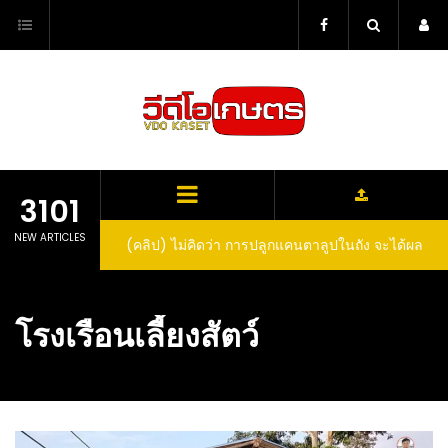
Skip
to
content
3101
NEW ARTICLES
(คลิป) ไม่คิดว่า การปลูกแคนตาลูปในถัง จะได้ผล
(คลิป) วิธีทำไวน์สับปะรด Pineapple Wine
ลูกโตและหวานขนาดนี้ I didn’t expect that
growing cantaloupe in a barrel would yield
โรงเรือนเลี้ยงสัตว์
such large and sweet fruit