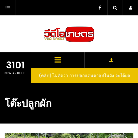
Skip
to
content
3101
NEW ARTICLES
(คลิป) ไม่คิดว่า การปลูกแคนตาลูปในถัง จะได้ผล
ลูกโตและหวานขนาดนี้ I didn’t expect that
growing cantaloupe in a barrel would yield
โต๊ะปลูกผัก
such large and sweet fruit