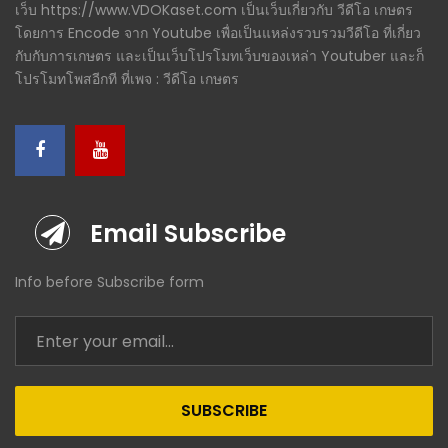
เว็บ https://www.VDOKaset.com เป็นเว็บเกี่ยวกับ วีดีโอ เกษตร
โดยการ Encode จาก Youtube เพื่อเป็นแหล่งรวบรวมวีดีโอ ที่เกี่ยว
กับกับการเกษตร และเป็นเว็บโปรโมทเว็บของเหล่า Youtuber และก็
โปรโมทโพสอีกที ที่เพจ : วีดีโอ เกษตร
Email Subscribe
Info before Subscribe form
SUBSCRIBE