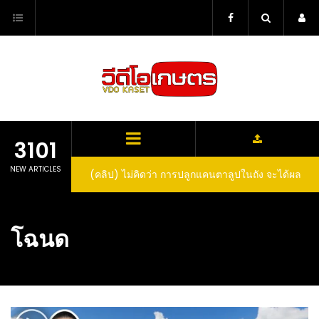
Skip
to
content
3101
NEW ARTICLES
(คลิป) ไม่คิดว่า การปลูกแคนตาลูปในถัง จะได้ผล
(คลิป) วิธีทำไวน์สับปะรด Pineapple Wine
ลูกโตและหวานขนาดนี้ I didn’t expect that
growing cantaloupe in a barrel would yield
โฉนด
such large and sweet fruit