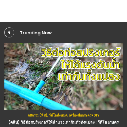
Trending Now
กสิกรรม(พืช)
,
วีดีโอทั้งหมด
,
เครื่องมือเกษตร+DIY
กสิกรรม(พืช)
,
บ้านและสวน
,
วีดีโอทั้งหมด
(คลิป) วิธีต่อสปริงเกอร์ให้น้ำแรงเท่ากันทั่วทั้งแปลง : วีดีโอ เกษตร
(คลิป) ถังหมักปุ๋ย Compost bin : วีดีโอ เกษตร