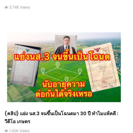
3.74K Views
(คลิป) แย่ง นส.3​ จนขึ้นเป็นโฉนดมา 30 ปี ทำไมแพ้คดี :
วีดีโอ เกษตร
1.40K Views