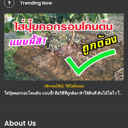
Trending Now
กสิกรรม(พืช)
,
วีดีโอทั้งหมด
กสิกรรม(พืช)
ใส่ปุ๋ยคอกรอบโคนต้น แบบนี้! คือวิธีที่ถูกต้อง ทำให้ดินดี ต้นไม้โตไว ใบเขียวสด : วีดีโอ เกษตร
วีดีโอ เกษตร : ปลูกผักสลัด หน้าร้อน ให้รอดเกิน 90% ด้วยระบบให้ปุ๋ยน้ำหยด
About Us