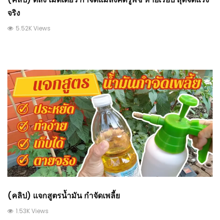
จริง
5.52K Views
(คลิป) แจกสูตรน้ำมัน กำจัดเพลี้ย
1.53K Views