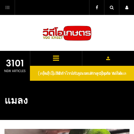
Skip
to
content
3101
NEW ARTICLES
(คลิป) วิธีทำไวน์สับปะรด Pineapple Wine
แมลง