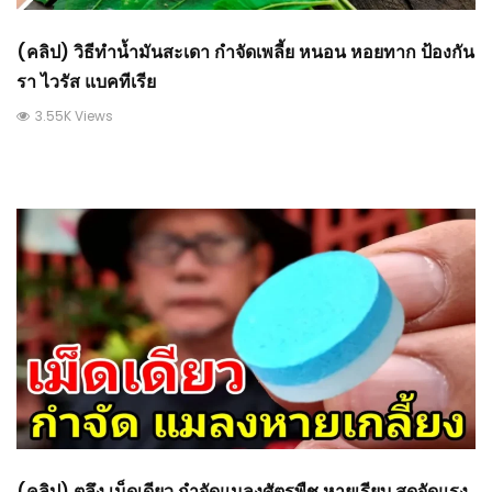
(คลิป) วิธีทำน้ำมันสะเดา กำจัดเพลี้ย หนอน หอยทาก ป้องกัน
รา ไวรัส แบคทีเรีย
3.55K Views
(คลิป) ตลึง เม็ดเดียว กำจัดแมลงศัตรูพืช หายเรียบ สุดจัดแรง