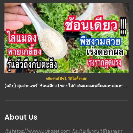
กสิกรรม(พืช)
,
วีดีโอทั้งหมด
(คลิป) สุดง่ายแชร์! ช้อนเดียว 1 ชอง ไล่กำจัดแมลงเพลี้ยมดหนอนหายจริง เร่งดอกผล เร่งราก ผักเขียวโตเร็ว : วีดีโอ เกษตร
About Us
เว็บ https://www.VDOKaset.com เป็นเว็บเกี่ยวกับ วีดีโอ เกษตร