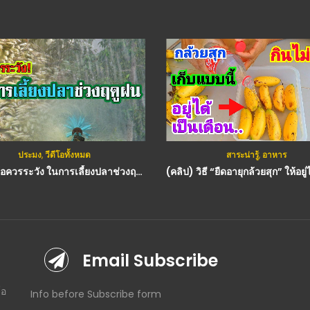
ประมง
,
วีดีโอทั้งหมด
สาระน่ารู้
,
อาหาร
(คลิป) ข้อควรระวัง ในการเลี้ยงปลาช่วงฤดูฝน ในเบื้องต้น : วีดีโอ เกษตร
Email Subscribe
โอ
Info before Subscribe form