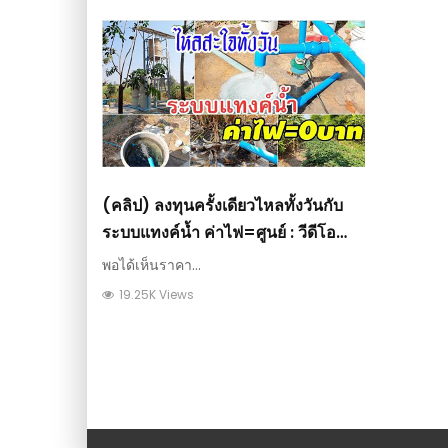
(คลิป) ลงทุนครั้งเดียวไหลทั้งวันกับ
ระบบแทงค์น้ำ ค่าไฟ=ศูนย์ : วีดีโอ
เกษตร
พอได้เห็นราคา...
19.25K Views