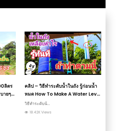
00ลิตร
คลิป – วิธีทำระดับน้ำในถัง รู้ก่อนน้ำ
ะบายๆ
หมด How To Make A Water Level
แทงค์
Measure The Water In The Tank
วิธีทำระดับน้...
: วีดีโอ เกษตร
18.42K Views