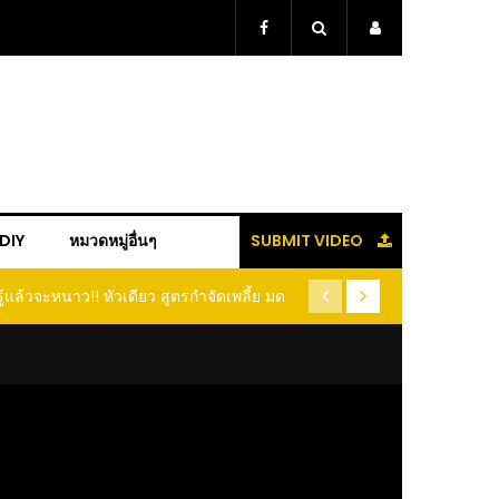
+DIY
หมวดหมู่อื่นๆ
SUBMIT VIDEO
ู้แล้วจะหนาว!! หัวเดียว สูตรกำจัดเพลี้ย มด
(คลิป) ปลูกทุเรียนง่ายๆ ปลูกแบ
อนแมลง หนีกระเจิงทั้งสวน ลองทำดูสิ
ต้นคู่ แบบเสียบยอ