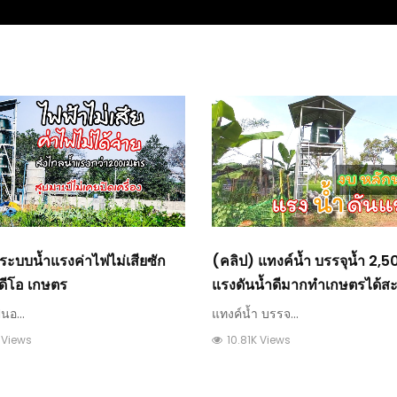
ระบบน้ำแรงค่าไฟไม่เสียซัก
(คลิป) แทงค์น้ำ บรรจุน้ำ 2,5
ีดีโอ เกษตร
แรงดันน้ำดีมากทำเกษตรได้ส
สูง 3 เมตร งบ 2หมื่น (การทำ
็นอ...
แทงค์น้ำ บรรจ...
น้ำ) : วีดีโอ เกษตร
 Views
10.81K Views