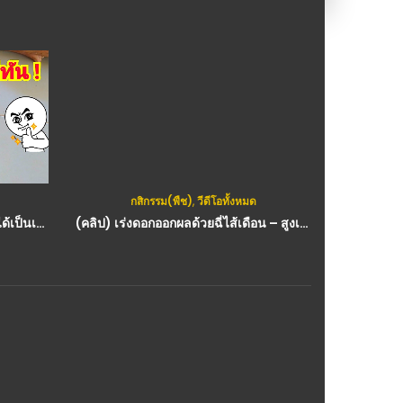
กสิกรรม(พืช)
,
วีดีโอทั้งหมด
(คลิป) วิธี “ยืดอายุกล้วยสุก” ให้อยู่ได้เป็นเดือน ด้วยวิธีง่ายๆ How to store bananas for a long time : วีดีโอ เกษตร
(คลิป) เร่งดอกออกผลด้วยฉี่ไส้เดือน – สูงเตี้ยเรี่ยดิน : วีดีโอ เกษตร