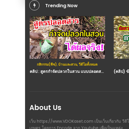
Trending Now
หมด
กสิกรรม(พืช)
,
บ้านและสวน
,
วีดีโอทั้งหมด
(คลิป) วิธีเพาะเห็ดนางรมและเห็ดนางฟ้าในขวดพลาสติก โดยใช้ฟางข้าวเป็นวัสดุเพาะ ​ : วีดีโอ เกษตร
คลิป : สูตรกำจัดปลวกในสวน แบบปลอดสารทำเองง่ายๆ ได้ผลจริง : วีดีโอ เกษตร
About Us
เว็บ https://www.VDOKaset.com เป็นเว็บเกี่ยวกับ วีดี
เกษตร โดยการ Encode จาก Youtube เพื่อเป็นแหล่ง