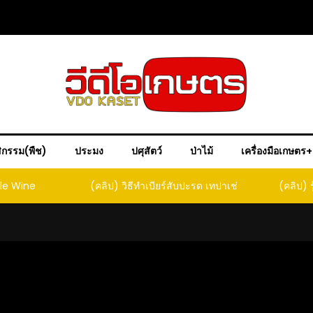
ิกรรม(พืช)
ประมง
ปศุสัตว์
ป่าไม้
เครื่องมือเกษตร
ple Wine
(คลิป) วิธีทำเบียร์สับปะรด เทปาเช่
(คลิป) ร
หน