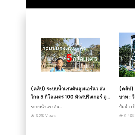
(คลิป) ระบบน้ำแรงดันสูงแอร์แว ส่ง
(คลิป) 
ไกล 5 กิโลเมตร 100 หัวสปริงเกอร์ ดู
บาท : ว
แล้วทำได้เลย : วีดีโอ เกษตร
ระบบน้ำแรงดัน...
ปั้มน้ำ เป
3.21K Views
9.40K