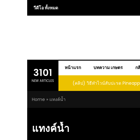
Skip
วีดีโอ ทั้งหมด
to
content
หน้าแรก
บทความ เกษตร
กส
3101
NEW ARTICLES
 การปลูกแคนตาลูปในถัง จะได้ผลลูก
(คลิป) วิธีทำไวน์สับปะรด Pineap
าดนี้ I didn’t expect that
Home
»
แทงค์น้ำ
loupe in a barrel would yield
large and sweet fruit
แทงค์น้ำ