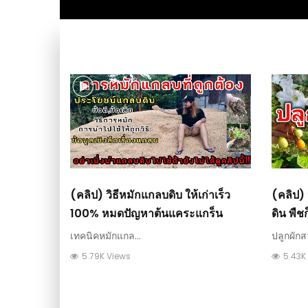
(คลิป) วิธีหมักแกลบดิบ ให้เก่าเร็ว
(คลิป) 
100% หมดปัญหาต้นแคระแกร็น
ดิน พืช
เทคนิคหมักแกล...
ปลูกผักสว
5.79K Views
5.43K