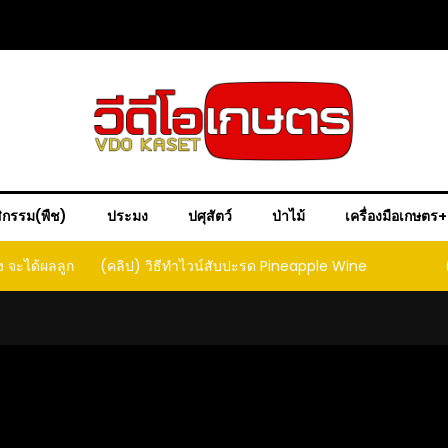
ิกรรม(พืช)
ประมง
ปศุสัตว์
ป่าไม้
เครื่องมือเกษตร
ple Wine
(คลิป) วิธีทำเบียร์สับปะรด เทปาเช่
(คลิป) ร
หน