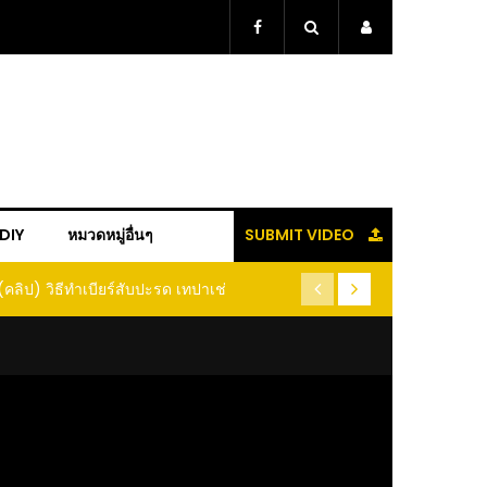
+DIY
หมวดหมู่อื่นๆ
SUBMIT VIDEO
ู้แล้วจะหนาว!! หัวเดียว สูตรกำจัดเพลี้ย มด
(คลิป) ปลูกทุเรียนง่ายๆ ปลูกแบ
อนแมลง หนีกระเจิงทั้งสวน ลองทำดูสิ
ต้นคู่ แบบเสียบยอ