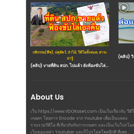
วีดีโอทั้งหมด
,
สาระน่ารู้
,
อื่นๆ
ทั้งหมด
,
สาระ
(คลิป) วิธีพันสายไฟไม่ให้หลุด ง่ายมาก Standard cable wrapping method
(คลิป) vายที่ดิน สปก. ไปแล้ว​ ยังฟ้องขับไล่เอาที่คืน ทำได้จริงเหรอ ? : วีดีโอ เกษตร
About Us
เว็บ https://www.VDOKaset.com เป็นเว็บเกี่ยวกับ วีดี
เกษตร โดยการ Encode จาก Youtube เพื่อเป็นแหล่ง
รวบรวมวีดีโอ ที่เกี่ยวกับกับการเกษตร และเป็นเว็บโปรโม
เว็บของเหล่า Youtuber และก็โปรโมทโพสอีกที ที่เพจ :