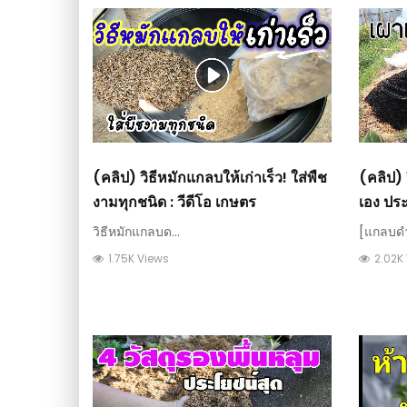
(คลิป) วิธีหมักแกลบให้เก่าเร็ว! ใส่พืช
(คลิป)
งามทุกชนิด : วีดีโอ เกษตร
เอง ประ
วิธีหมักแกลบด...
[แกลบดำ
1.75K Views
2.02K