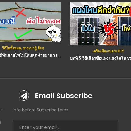
วีดีโอทั้งหมด
,
สมุนไพร
,
สาระน่าร
เครื่องมือเกษตร+DIY
บทที่ 5 วิธีเลือกซื้อแผง แผงโมโน vs แผงโพลี่ แผงไหนดีกว่ากัน? by พี่หมีโซล่าเซลล์
Email Subscribe
โอ
Info before Subscribe form
ท