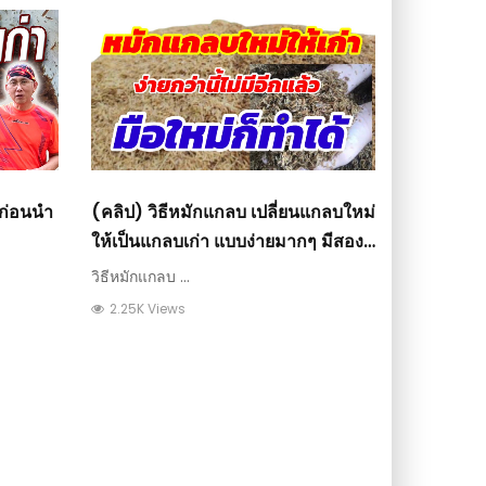
 ก่อนนำ
(คลิป) วิธีหมักแกลบ เปลี่ยนแกลบใหม่
ให้เป็นแกลบเก่า แบบง่ายมากๆ มีสอง
สูตรในคลิปเดียว : วีดีโอ เกษตร
วิธีหมักแกลบ ...
2.25K Views