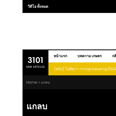
Skip
วีดีโอ ทั้งหมด
to
content
หน้าแรก
บทความ เกษตร
กส
3101
NEW ARTICLES
 การปลูกแคนตาลูปในถัง จะได้ผลลูก
(คลิป) วิธีทำไวน์สับปะรด Pineap
าดนี้ I didn’t expect that
Home
»
แกลบ
loupe in a barrel would yield
large and sweet fruit
แกลบ