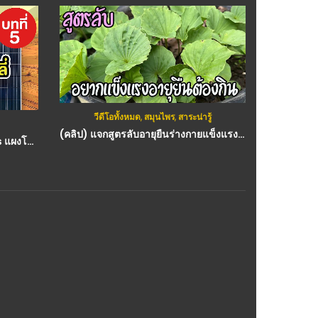
ู้
ก
รถยนต์
,
วีดีโอทั้งหมด
,
สาระน่ารู้
(คลิป) แจกสูตรลับอายุยืนร่างกายแข็งแรง บัวสันโดษ แถมเป็นว่านมงคลคนแห่ปลูกกันทั้งประเทศ
(คลิป) คืนรถเช่าซื้อแบบไหนไม่ต้องรับผิดส่วนต่าง กับฎีกาใหม่ที่น่าเป็นห่วง : วีดีโอ เกษตร