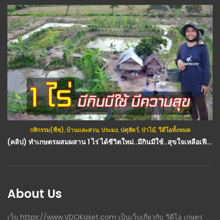
กสิกรรม(พืช)
,
บ้านและสวน
,
ประมง
,
ปศุสัตว์
,
ป่าไม้
,
วีดีโอทั้งหมด
(คลิป) ทำเกษตรผสมผสาน 1 ไร่ ได้ชีวิตใหม่..มีกินมีใช้..สุขใจเหลือเฟือ : วีดีโอ เกษตร
About Us
เว็บ https://www.VDOKaset.com เป็นเว็บเกี่ยวกับ วีดีโอ เกษตร