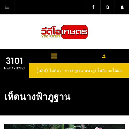
Skip
to
content
3101
NEW ARTICLES
(คลิป) ไม่คิดว่า การปลูกแคนตาลูปในถัง จะได้ผล
ลูกโตและหวานขนาดนี้ I didn’t expect that
growing cantaloupe in a barrel would yield
เห็ดนางฟ้าภูฐาน
such large and sweet fruit