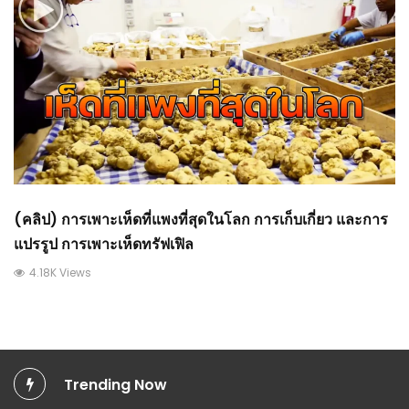
(คลิป) การเพาะเห็ดที่แพงที่สุดในโลก การเก็บเกี่ยว และการ
แปรรูป การเพาะเห็ดทรัฟเฟิล
4.18K Views
Trending Now