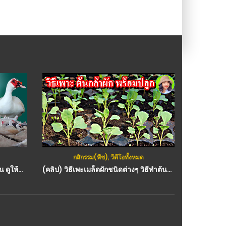
กสิกรรม(พืช)
,
วีดีโอทั้งหมด
ก
(คลิป) เลี้ยงเป็ดบาบารี่ ตลาดอยู่ไหน ดูให้จบคลิปนี้มีคำตอบ : วีดีโอ เกษตร
(คลิป) วิธีเพะเมล็ดผักชนิดต่างๆ วิธีทำต้นกล้าพร้อมปลูก เทคนิคทำให้งอกดีทุกเมล็ด งอก 100% : วีดีโอ เกษตร