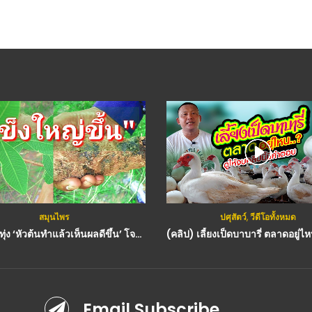
สมุนไพร
ปศุสัตว์
,
วีดีโอทั้งหมด
(คลิป) ดู่ทุ่ง ‘หัวต้นทำแล้วเห็นผลดีขึ้น’ โจฮักนะสารคาม : สมุนไพร วีดีโอ เกษตร
Email Subscribe