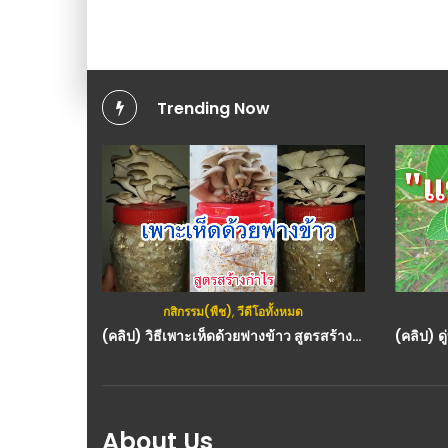
Trending Now
กสิกรรม(พืช)
,
วีดีโอทั้งหมด
(คลิป) วิธีเพาะเห็ดด้วยฟางข้าว​ สูตรสร้างกำไร : วีดีโอ เกษตร
About Us