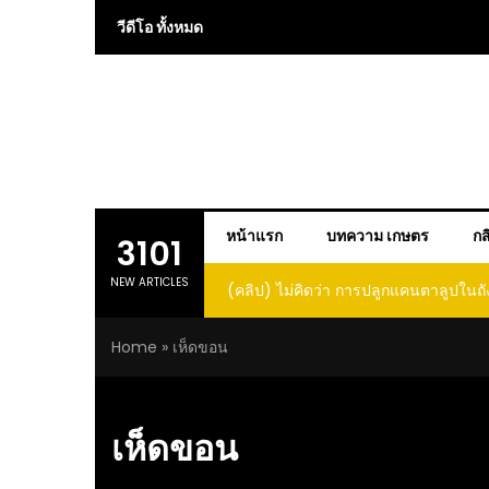
Skip
วีดีโอ ทั้งหมด
to
content
หน้าแรก
บทความ เกษตร
กส
3101
NEW ARTICLES
(คลิป) ไม่คิดว่า การปลูกแคนตาลูปในถั
โตและหวานขนาดนี้ I didn’t expe
Home
»
เห็ดขอน
growing cantaloupe in a barrel w
such large and sweet fru
เห็ดขอน