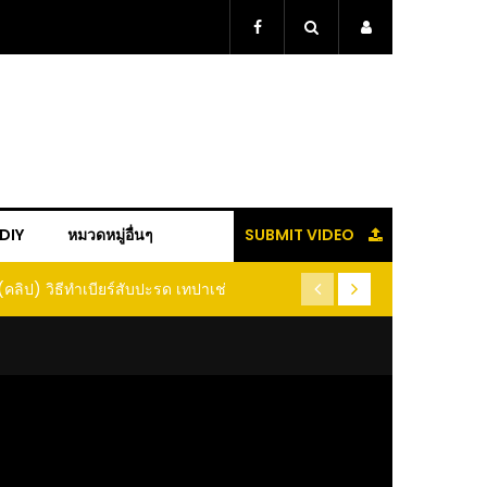
+DIY
หมวดหมู่อื่นๆ
SUBMIT VIDEO
(คลิป) วิธีทำเบียร์สับปะรด เทปาเช่
(คลิป) รู้แล้วจะหนาว!! หัวเดี
หนอนแมลง หนีกระเจิงทั้