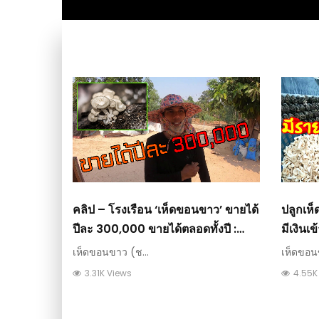
คลิป – โรงเรือน ‘เห็ดขอนขาว’ ขายได้
ปลูกเห
ปีละ 300,000 ขายได้ตลอดทั้งปี :
มีเงินเข
วีดีโอ เกษตร
เห็ดขอนขาว (ช...
เห็ดขอนข
3.31K Views
4.55K