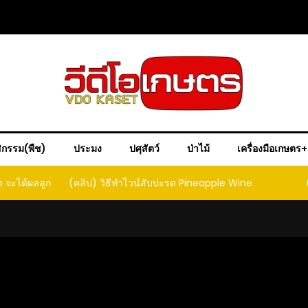
ิกรรม(พืช)
ประมง
ปศุสัตว์
ป่าไม้
เครื่องมือเกษตร
ง จะได้ผลลูก
(คลิป) วิธีทำไวน์สับปะรด Pineapple Wine
ct that
ould yield
it