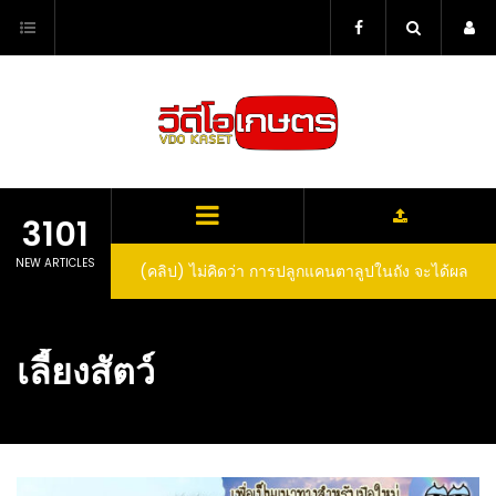
Skip
to
content
3101
NEW ARTICLES
ตาลูปในถัง จะได้ผล
(คลิป) วิธีทำไวน์สับปะรด Pineapple Wine
dn’t expect that
arrel would yield
เลี้ยงสัตว์
eet fruit