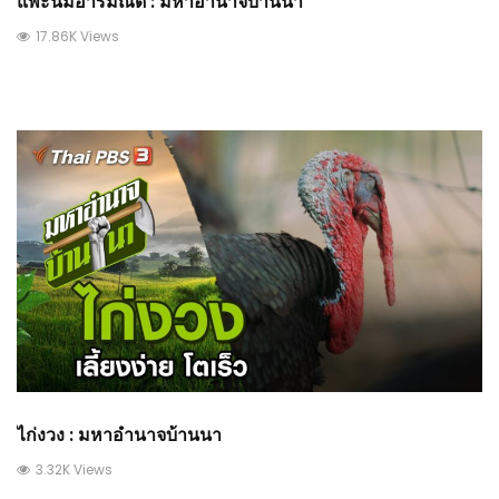
แพะนมอารมณ์ดี : มหาอำนาจบ้านนา
17.86K Views
ไก่งวง : มหาอำนาจบ้านนา
3.32K Views