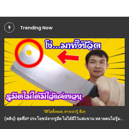
Trending Now
วีดีโอทั้งหมด
,
สาระน่ารู้
,
อื่นๆ
วีดีโอทั้งหมด
,
สมุนไพร
(คลิป) สุดทึ่ง!! ประโยชน์จากรูมีด ไม่ได้มีไว้แค่แขวน หลายคนไม่รู้มาก่อน : วีดีโอ เกษตร
คลิป – เจอข้างทางริมนาให้รีบเก็บ หญ้าชนิดนี้โด่งดังที่จีนและไทย สรรพคุณแก้โรคไตเบาหวานหายชะงัก : สมุนไพร