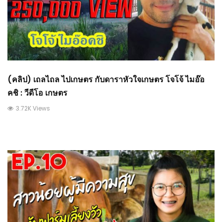
(คลิป) เถลไถล ไปเกษตร กับดาราหัวใจเกษตร โจโจ้ ไมอ๊อ
คชิ : วีดีโอ เกษตร
3.72K Views