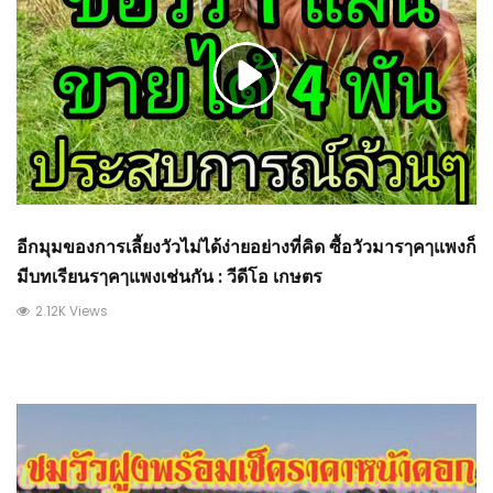
อีกมุมของการเลี้ยงวัวไม่ได้ง่ายอย่างที่คิด ซื้อวัวมารๅคๅแพงก็
มีบทเรียนรๅคๅแพงเช่นกัน : วีดีโอ เกษตร
2.12K Views