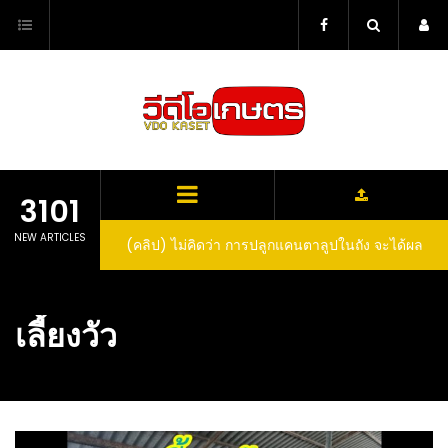
Skip
to
content
3101
NEW ARTICLES
(คลิป) ไม่คิดว่า การปลูกแคนตาลูปในถัง จะได้ผล
ลูกโตและหวานขนาดนี้ I didn’t expect that
growing cantaloupe in a barrel would yield
เลี้ยงวัว
such large and sweet fruit