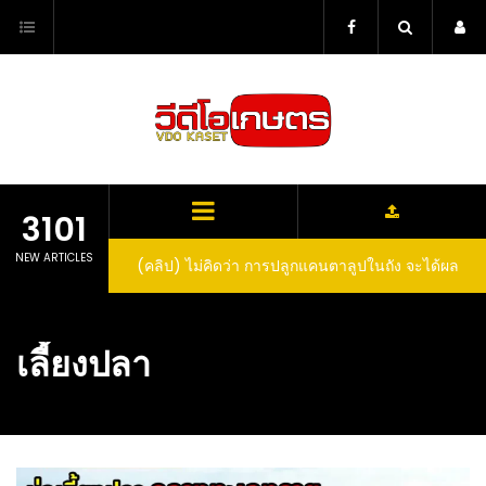
Skip
to
content
3101
NEW ARTICLES
ตาลูปในถัง จะได้ผล
(คลิป) วิธีทำไวน์สับปะรด Pineapple Wine
dn’t expect that
arrel would yield
เลี้ยงปลา
eet fruit