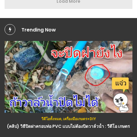
Load More
Trending Now
วีดีโอทั้งหมด
,
เครื่องมือเกษตร+DIY
กสิกรรม(พืช)
(คลิป) วิธีปิดฝาครอบท่อ PVC แบบไม่ต้องปิดวาล์วน้ำ : วีดีโอ เกษตร
ใส่ 2 สิ่งนี้ ดกงามแท้ สวยแบบมือใหม่ปลูกยังงาม สวยแข็งแรงทำแบบนี้งามจนได้ขาย