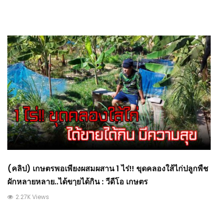
(คลิป) เกษตรพอเพียงผสมผสาน 1 ไร่!! ขุดคลองใส้ไก่ปลูกพืช
ผักหลายหลาย..ได้ขๅยได้กิน : วีดีโอ เกษตร
2.27K Views