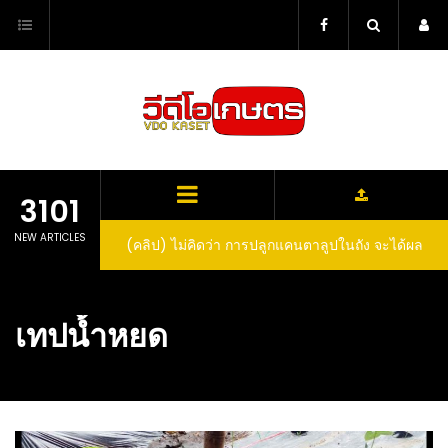
Skip
to
content
3101
NEW ARTICLES
(คลิป) ไม่คิดว่า การปลูกแคนตาลูปในถัง จะได้ผล
ลูกโตและหวานขนาดนี้ I didn’t expect that
growing cantaloupe in a barrel would yield
เทปน้ำหยด
such large and sweet fruit