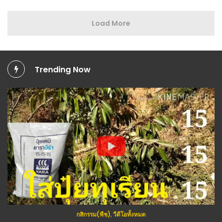
Load More
Trending Now
กสิกรรม(พืช)
,
วีดีโอทั้งหมด
เครื่องมือเกษตร+DIY