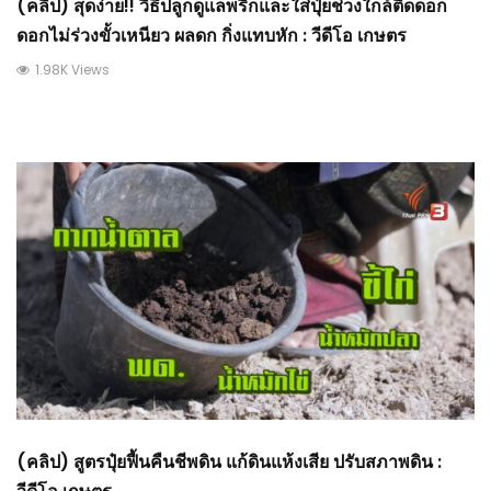
(คลิป) สุดง่าย!! วิธีปลูกดูแลพริกและใส่ปุ๋ยช่วงใกล้ติดดอก
ดอกไม่ร่วงขั้วเหนียว ผลดก กิ่งแทบหัก : วีดีโอ เกษตร
1.98K Views
(คลิป) สูตรปุ๋ยฟื้นคืนชีพดิน แก้ดินแห้งเสีย ปรับสภาพดิน :