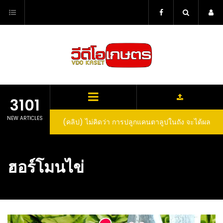
Skip
to
content
3101
NEW ARTICLES
ตาลูปในถัง จะได้ผล
(คลิป) วิธีทำไวน์สับปะรด Pineapple Wine
dn’t expect that
arrel would yield
ฮอร์โมนไข่
eet fruit