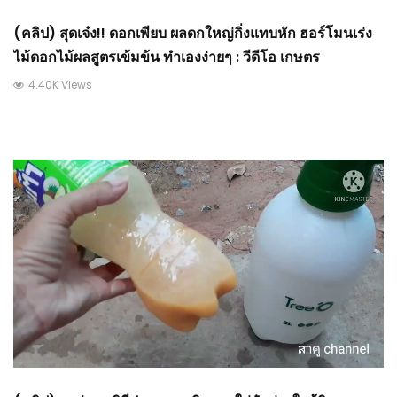
(คลิป) สุดเจ๋ง!! ดอกเพียบ ผลดกใหญ่กิ่งแทบหัก ฮอร์โมนเร่ง
ไม้ดอกไม้ผลสูตรเข้มข้น ทำเองง่ายๆ : วีดีโอ เกษตร
4.40K Views