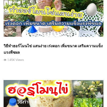
วิธีทำฮอร์โมนไข่ แสนง่าย เร่งดอก เพิ่มขนาด เสริมความแข็ง
แรงพืชผล
1.45K Views