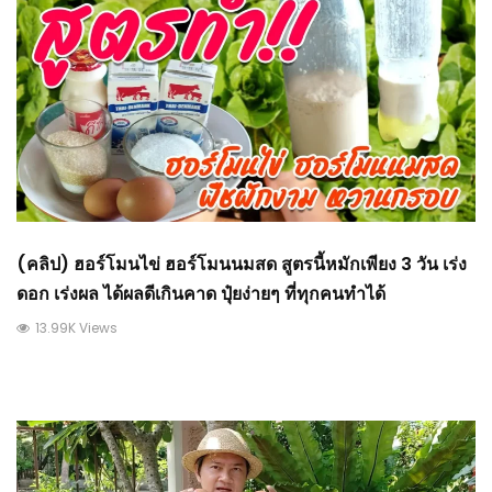
(คลิป) ฮอร์โมนไข่ ฮอร์โมนนมสด สูตรนี้หมักเพียง 3 วัน เร่ง
ดอก เร่งผล ได้ผลดีเกินคาด ปุ๋ยง่ายๆ ที่ทุกคนทำได้
13.99K Views