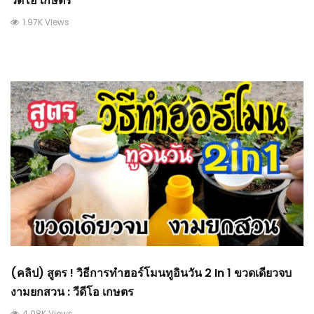
วีดีโอ เกษตร
1.97K Views
(คลิป) สูตร ! วิธีการทำฮอร์โมนทูอินวัน 2 In 1 ขวดเดียวจบ
งามยกสวน : วีดีโอ เกษตร
4.08K Views