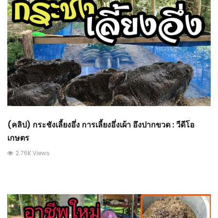
(คลิป) กระชังเลี้ยงอึ่ง การเลี้ยงอึ่งเผ้า อึงปากขวด : วีดีโอ
เกษตร
2.76K Views