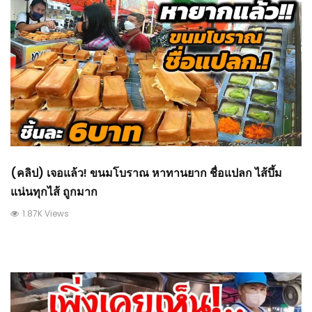
(คลิป) เจอแล้ว! ขนมโบราณ หาทานยาก ชื่อแปลก ไส้บึ้ม
แน่นทุกไส้ ถูกมาก
1.87K Views