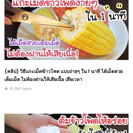
(คลิป) วิธีแกะเม็ดข้าวโพด แบบง่ายๆ ใน 1 นาที ได้เม็ดสวย
เต็มเม็ด ไม่ต้องฝานให้เสียเนื้อ เสียเวลา
16.26K Views