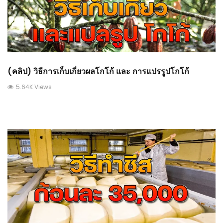
(คลิป) วิธีการเก็บเกี่ยวผลโกโก้ และ การแปรรูปโกโก้
5.64K Views