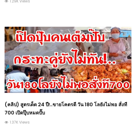
1.29K Views
(คลิป) สูตรเด็ด 24 ปี!..ขายโคตรดี วัน 180 โลยังไม่พอ สั่งที
700 เปิดปุ๊บหมดปั๊บ
1.37K Views