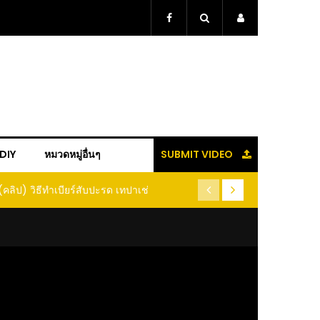
+DIY
หมวดหมู่อื่นๆ
SUBMIT VIDEO
(คลิป) วิธีทำเบียร์สับปะรด เทปาเช่
(คลิป) รู้แล้วจะหนาว!! หัวเดี
หนอนแมลง หนีกระเจิงทั้