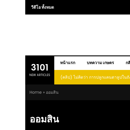
Skip
วีดีโอ ทั้งหมด
to
content
หน้าแรก
บทความ เกษตร
กส
3101
NEW ARTICLES
(คลิป) ไม่คิดว่า การปลูกแคนตาลูปในถั
โตและหวานขนาดนี้ I didn’t expe
Home
»
ออมสิน
growing cantaloupe in a barrel w
such large and sweet fru
ออมสิน