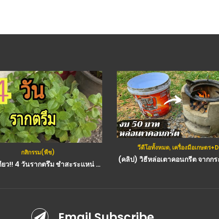
วีดีโอทั้งหมด
,
เครื่องมือเกษตร+
กสิกรรม(พืช)
(คลิป) วิธีหล่อเตาคอนกรีต จากกระ
ง่ายนิดเดียว!! 4 วันรากตรึม ชำสะระแหน่ ปลูกยังไงก็รอด
Email Subscribe