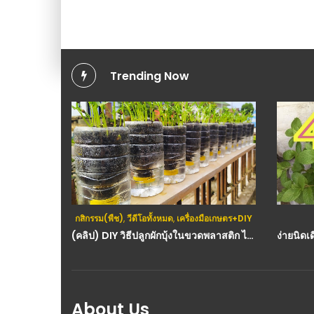
Trending Now
กสิกรรม(พืช)
,
วีดีโอทั้งหมด
,
เครื่องมือเกษตร+DIY
(คลิป) DIY วิธีปลูกผักบุ้งในขวดพลาสติก ไม่ต้องรดน้ำ : วีดีโอ เกษตร
About Us