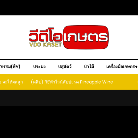
ิกรรม(พืช)
ประมง
ปศุสัตว์
ป่าไม้
เครื่องมือเกษตร
ง จะได้ผลลูก
(คลิป) วิธีทำไวน์สับปะรด Pineapple Wine
ct that
ould yield
it