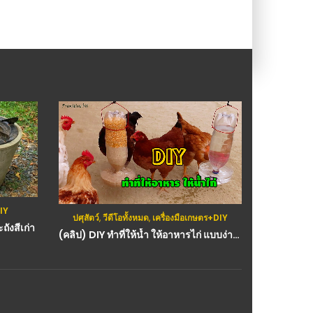
DIY
กสิก
ปศุสัตว์
,
วีดีโอทั้งหมด
,
เครื่องมือเกษตร+DIY
ถังสีเก่า
(คลิป) DIY ทำที่ให้น้ำ ให้อาหารไก่ แบบง่ายๆ จากขวดพลาสติก : วีดีโอ เกษตร