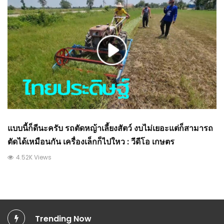
แบบนี้ก็ดีนะครับ รถตัดหญ้าเลี้ยงสัตว์ งบไม่เยอะแต่ก็สามารถ
ตัดได้เหมือนกัน เครื่องเล็กก็ไปใหว : วีดีโอ เกษตร
4.52K Views
Trending Now