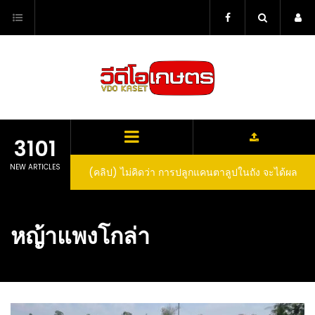
Skip
to
content
3101
NEW ARTICLES
(คลิป) ไม่คิดว่า การปลูกแคนตาลูปในถัง จะได้ผล
ลูกโตและหวานขนาดนี้ I didn’t expect that
growing cantaloupe in a barrel would yield
หญ้าแพงโกล่า
such large and sweet fruit