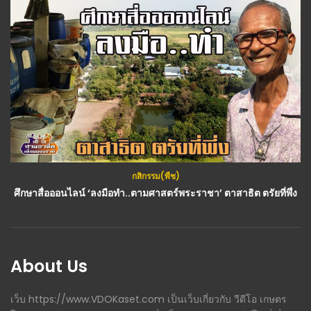
กสิกรรม(พืช)
ศึกษาสื่อออนไลน์ ‘ลงมือทำ..ตามศาสตร์พระราชา’ ตาสาธิต ตรัยที่พึ่ง
About Us
เว็บ https://www.VDOKaset.com เป็นเว็บเกี่ยวกับ วีดีโอ เกษตร