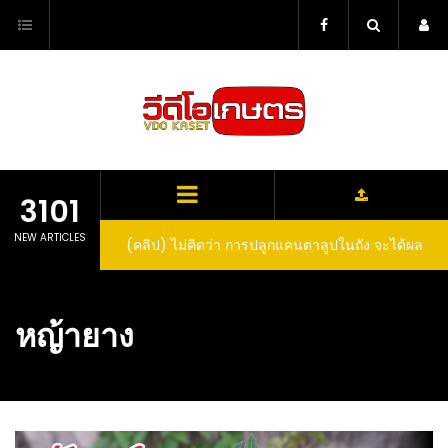
Skip
to
content
3101
NEW ARTICLES
(คลิป) ไม่คิดว่า การปลูกแคนตาลูปในถัง จะได้ผล
ลูกโตและหวานขนาดนี้ I didn’t expect that
growing cantaloupe in a barrel would yield
หญ้ายาง
such large and sweet fruit