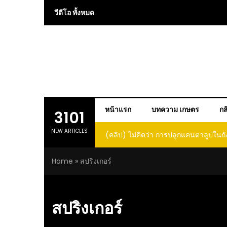
Skip
วีดีโอ ทั้งหมด
to
content
หน้าแรก
บทความ เกษตร
กส
3101
NEW ARTICLES
คลิป) ไม่คิดว่า การปลูกแคนตาลูปในถัง จะได้ผลลูก
(คลิป) วิธีทำไวน
โตและหวานขนาดนี้ I didn’t expect that
Home
»
สปริงเกอร์
growing cantaloupe in a barrel would yield
such large and sweet fruit
สปริงเกอร์