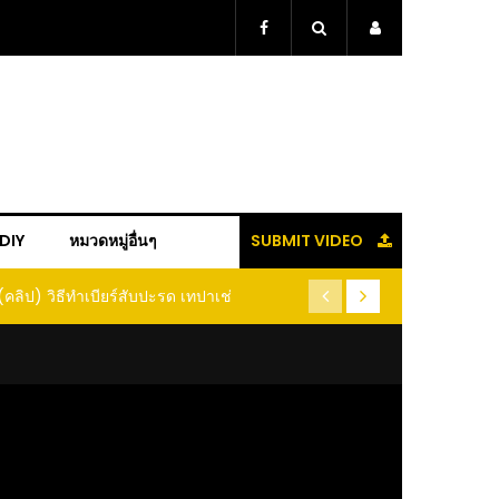
+DIY
หมวดหมู่อื่นๆ
SUBMIT VIDEO
(คลิป) รู้แล้วจะหนาว!! หัวเดียว สูตรกำจัดเพลี้ย มด
(คลิป) ปลูกทุ
หนอนแมลง หนีกระเจิงทั้งสวน ลองทำดูสิ
ต้