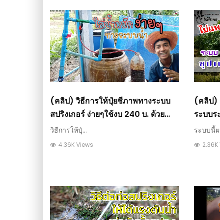
(คลิป) วิธีการให้ปุ๋ยชีภาพทางระบบ
(คลิป) 
สปริงเกอร์ ง่ายๆใช้งบ 240 บ. ด้วย
ระบบระ
ระบบเวนจูรี่ ? !! : วีดีโอ เกษตร
ฮอลแลนด
วิธีการให้ปุ๋...
ระบบนี้ผ
4.36K Views
2.36K