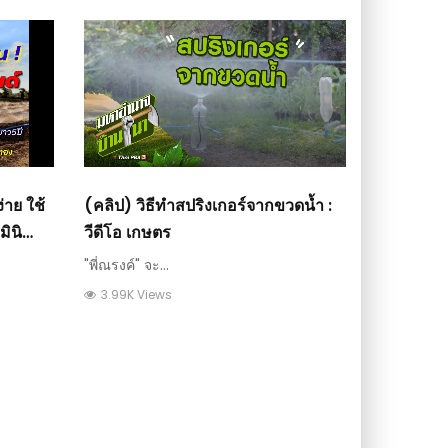
่าย ใช้
(คลิป) วิธีทำสปริงเกอร์จากขวดน้ำ :
ินิ
วีดีโอ เกษตร
"พี่ณรงค์" จะ...
3.99K Views