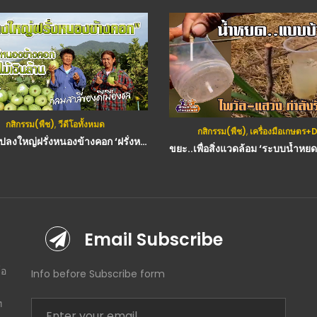
วีดีโอทั้งหมด
กสิกรรม(พืช)
,
เครื่องมือเกษตร+DIY
(คลิป) แปลงใหญ่ฝรั่งหนองข้างคอก ‘ฝรั่งหนองข้างคอก ผลไม้เงินล้าน’
ขยะ..เพื่อสิ่งแวดล้อม ‘ระบบน้ำหยด แบบบ้านๆ’ ไพวัล (แสวง กำลังรัมย์) สามอาชีพฯ
Email Subscribe
โอ
Info before Subscribe form
ท