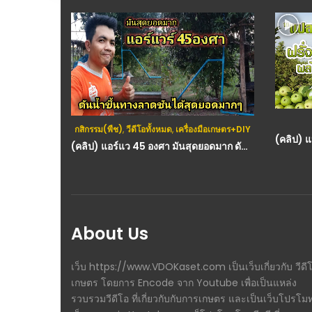
กสิกรรม(พืช)
,
กสิกรรม(พืช)
,
วีดีโอทั้งหมด
,
เครื่องมือเกษตร+DIY
(คลิป) แอร์แว 45 องศา มันสุดยอดมาก ดันน้ำขึ้นทางลาดชันได้ไกล ส่งน้ำได้เยอะ : วีดีโอ เกษตร
About Us
เว็บ https://www.VDOKaset.com เป็นเว็บเกี่ยวกับ วีดี
เกษตร โดยการ Encode จาก Youtube เพื่อเป็นแหล่ง
รวบรวมวีดีโอ ที่เกี่ยวกับกับการเกษตร และเป็นเว็บโปรโม