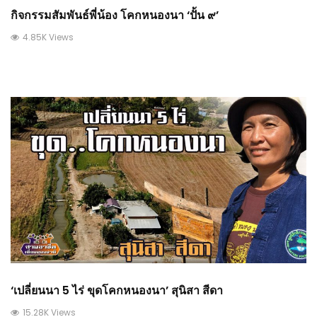
กิจกรรมสัมพันธ์พี่น้อง โคกหนองนา ‘ปั้น ๙’
4.85K Views
‘เปลี่ยนนา 5 ไร่ ขุดโคกหนองนา’ สุนิสา สีดา
15.28K Views