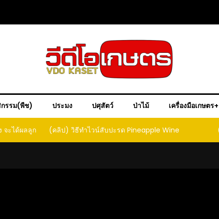
ิกรรม(พืช)
ประมง
ปศุสัตว์
ป่าไม้
เครื่องมือเกษตร
ง จะได้ผลลูก
(คลิป) วิธีทำไวน์สับปะรด Pineapple Wine
ct that
ould yield
it