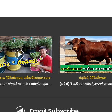
สวน
,
วีดีโอทั้งหมด
,
เครื่องมือเกษตร+DIY
ปศุสัตว์
,
วีดีโอทั้งหมด
(คลิป) กระถางอัจฉริยะ!! ประหยัดน้ำ คุณภาพระดับ 5 ดาว (สร้างเตา/กระถาง) Water saving plant pot : วีดีโอ เกษตร
Email Subscribe