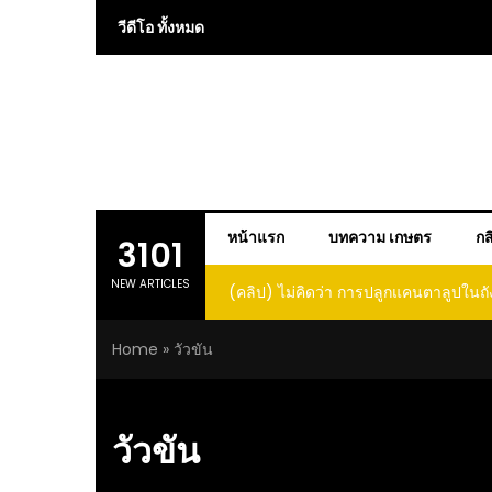
Skip
วีดีโอ ทั้งหมด
to
content
หน้าแรก
บทความ เกษตร
กส
3101
NEW ARTICLES
(คลิป) ไม่คิดว่า การปลูกแคนตาลูปในถั
โตและหวานขนาดนี้ I didn’t expe
Home
»
วัวขัน
growing cantaloupe in a barrel w
such large and sweet fru
วัวขัน