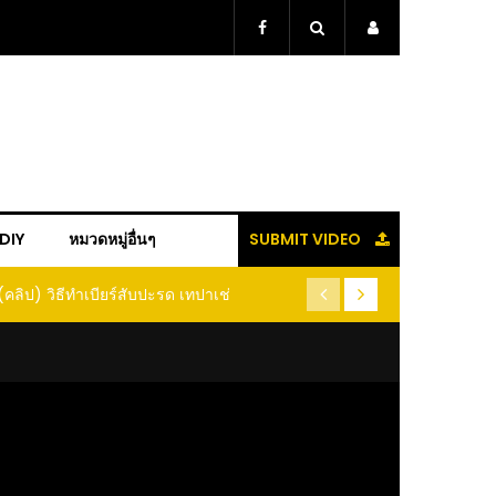
+DIY
หมวดหมู่อื่นๆ
SUBMIT VIDEO
(คลิป) วิธีทำเบียร์สับปะรด เทปาเช่
(คลิป) รู้แล้วจะหนาว!! หัวเดี
หนอนแมลง หนีกระเจิงทั้