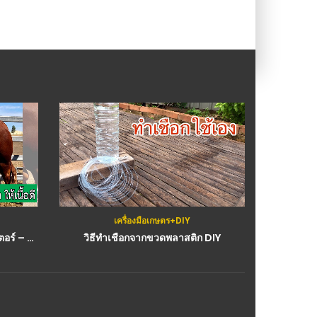
เครื่องมือเกษตร+DIY
(คลิป) โคเนื้อสายพันธุ์เดราท์มาสเตอร์ – Drought Master Cattle : วีดีโอ เกษตร
วิธีทำเชือกจากขวดพลาสติก DIY