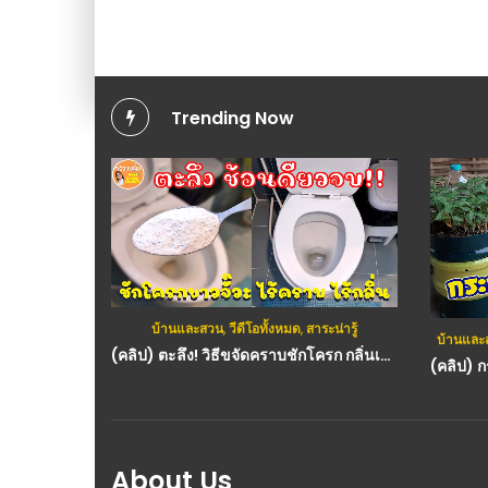
Trending Now
บ้านและสวน
,
วีดีโอทั้งหมด
,
สาระน่ารู้
บ้านและ
(คลิป) ตะลึง! วิธีขจัดคราบชักโครก กลิ่นเหม็นชักโครก ง่ายๆ ไม่ต้องขัดเพียง 1 ช้อน
About Us