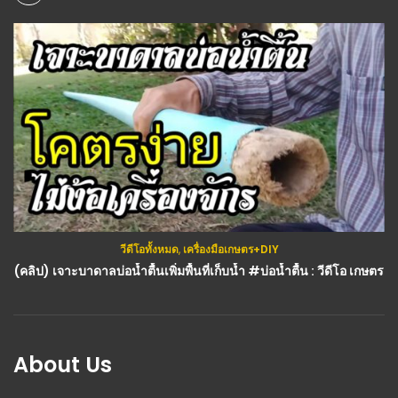
วีดีโอทั้งหมด
,
เครื่องมือเกษตร+DIY
(คลิป) เจาะบาดาลบ่อน้ำตื้นเพิ่มพื้นที่เก็บน้ำ #บ่อน้ำตื้น : วีดีโอ เกษตร
About Us