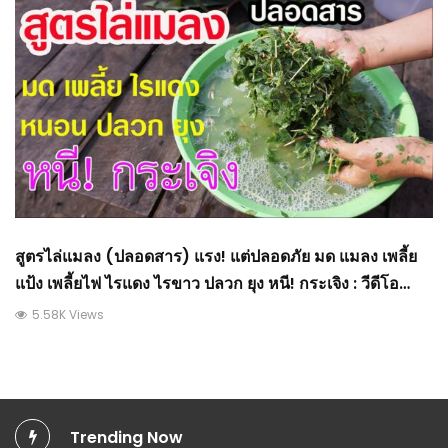
สูตรไล่แมลง (ปลอดสาร) แรง! แต่ปลอดภัย มด แมลง เพลี้ย
แป้ง เพลี้ยไฟ ไรแดง ไรขาว ปลวก ยุง หนี! กระเจิง : วีดีโอ
เกษตร
5.58K Views
Trending Now