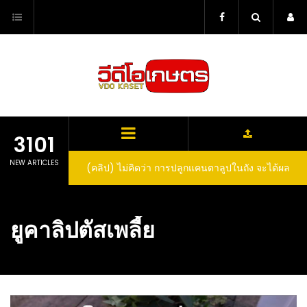
Skip
to
content
3101
NEW ARTICLES
(คลิป) ไม่คิดว่า การปลูกแคนตาลูปในถัง จะได้ผล
ลูกโตและหวานขนาดนี้ I didn’t expect that
growing cantaloupe in a barrel would yield
ยูคาลิปตัสเพลี้ย
such large and sweet fruit