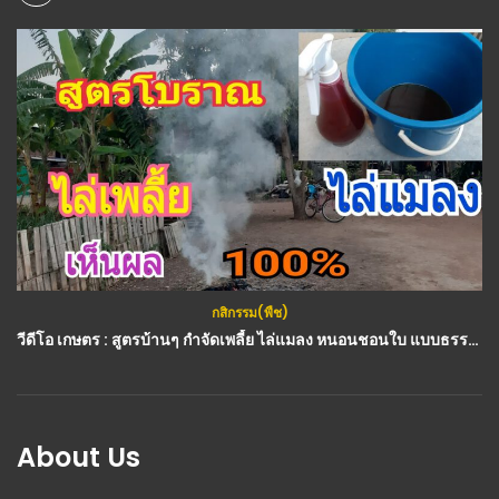
กสิกรรม(พืช)
วีดีโอ เกษตร : สูตรบ้านๆ กำจัดเพลี้ย ไล่แมลง หนอนชอนใบ แบบธรรมชาติ 100% สาคู channel
About Us