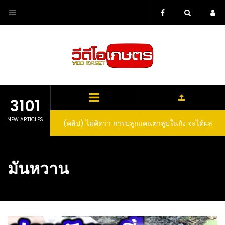
Skip
to
content
3101
NEW ARTICLES
(คลิป) ไม่คิดว่า การปลูกแคนตาลูปในถัง จะได้ผล
ลูกโตและหวานขนาดนี้ I didn’t expect that
growing cantaloupe in a barrel would yield
มันหวาน
such large and sweet fruit