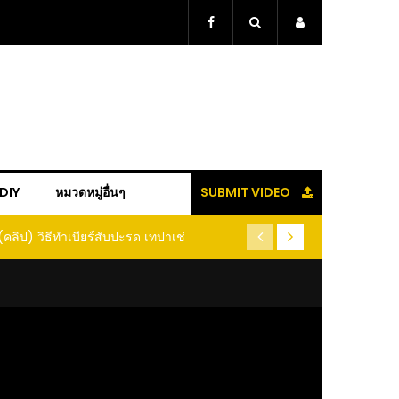
+DIY
หมวดหมู่อื่นๆ
SUBMIT VIDEO
(คลิป) วิธีทำเบียร์สับปะรด เทปาเช่
(คลิป) รู้แล้วจะหนาว!! หัวเดี
หนอนแมลง หนีกระเจิงทั้