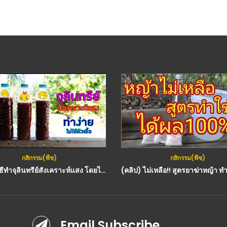
กสิกรรม(พืช)
กสิกรรม(พืช)
(คลิป) วิธีทำจุลินทรีย์สังเคราะห์แสง โดยไม่ใช้หัวเชื้อ : วีดีโอ เกษตร
Email Subscribe