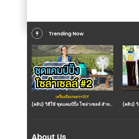
Trending Now
เครื่องมือเกษตร+DIY
(คลิป) วิธีใช้ ชุดแคมป์ปิ้ง โซล่าเซลล์ สำหรับเที่ยวแคมป์ หรือเดินทางไกล By พี่หมีโซล่าเซลล์ : วีดีโอ เกษตร
About Us