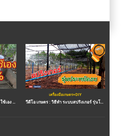
เครื่องมือเกษตร+DIY
กสิกรรม(
(คลิป) ไม่เหลือ!! สูตรยาฆ่าหญ้า ทำใช้เอง เห็นผล 100% : วีดีโอ เกษตร
วีดีโอ เกษตร : วิธีทำ ระบบสปริงเกอร์ รุ่นโคตรประหยัดต้นทุนสุดๆ