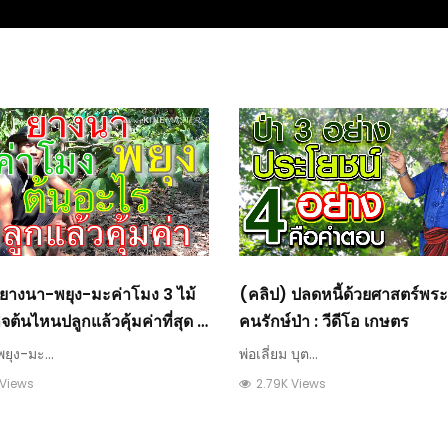
 ยางนา-พยุง-มะค่าโมง 3 ไม้
(คลิป) ปลดหนี้ด้วยศาสตร์พร
จต้นไหนปลูกแล้วคุ้มค่าที่สุด :
คนรักษ์ป่า : วีดีโอ เกษตร
เกษตร
ุง-มะ...
พ่อเลี่ยม บุต...
 Views
2.79K Views