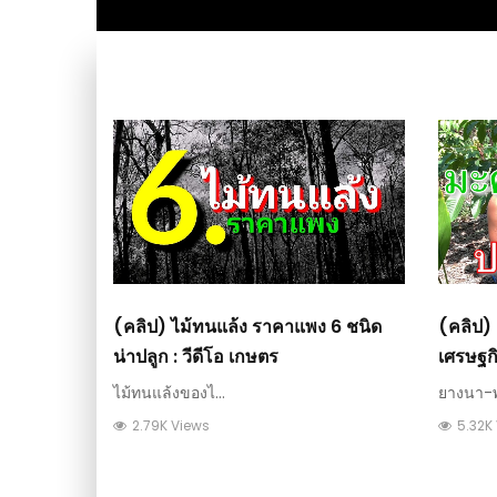
(คลิป) ไม้ทนแล้ง ราคาแพง 6 ชนิด
(คลิป)
น่าปลูก : วีดีโอ เกษตร
เศรษฐกิ
วีดีโอ 
ไม้ทนแล้งของไ...
ยางนา-พย
2.79K Views
5.32K