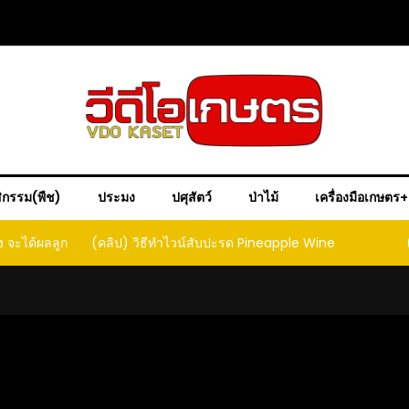
ิกรรม(พืช)
ประมง
ปศุสัตว์
ป่าไม้
เครื่องมือเกษตร
ง จะได้ผลลูก
(คลิป) วิธีทำไวน์สับปะรด Pineapple Wine
ct that
ould yield
it