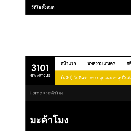
Skip
วีดีโอ ทั้งหมด
to
content
หน้าแรก
บทความ เกษตร
กส
3101
NEW ARTICLES
(คลิป) ไม่คิดว่า การปลูกแคนตาลูปในถั
โตและหวานขนาดนี้ I didn’t expe
Home
»
มะค้าโมง
growing cantaloupe in a barrel w
such large and sweet fru
มะค้าโมง