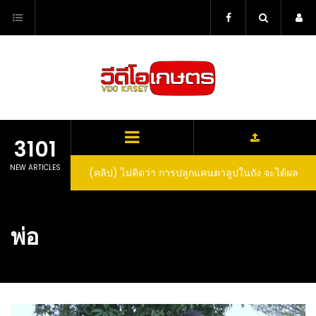
Skip
to
content
3101
NEW ARTICLES
(คลิป) ไม่คิดว่า การปลูกแคนตาลูปในถัง จะได้ผล
ลูกโตและหวานขนาดนี้ I didn’t expect that
growing cantaloupe in a barrel would yield
พ่อ
such large and sweet fruit