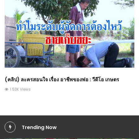
(คลิป) ละครสอนใจ เรื่อง อาชีพของพ่อ : วีดีโอ เกษตร
1.53K Views
Trending Now