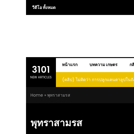
Skip
วีดีโอ ทั้งหมด
to
content
หน้าแรก
บทความ เกษตร
กส
3101
NEW ARTICLES
(คลิป) ไม่คิดว่า การปลูกแคนตาลูปในถั
โตและหวานขนาดนี้ I didn’t expe
Home
»
พุทราสามรส
growing cantaloupe in a barrel w
such large and sweet fru
พุทราสามรส