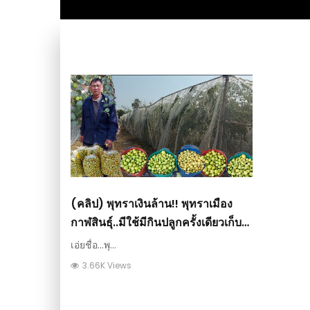
(คลิป) พุทราเงินล้าน!! พุทราเมือง
กาฬสินธุ์..มีใช้มีกินปลูกครั้งเดียวเก็บ
เกี่ยวทั้งชาติ : วีดีโอ เกษตร
เอ่ยชื่อ...พุ...
3.66K Views