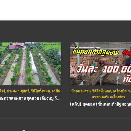
พืช)
,
ประมง
,
ปศุสัตว์
,
วีดีโอทั้งหมด
,
อาชีพ
บ้านและสวน
,
วีดีโอทั้งหมด
,
เครื่องมือ
แทรกเตอร์+เครื่องจักร
(คลิป) เกษตรผสมผสานสุดสวย เลี้ยงหมู วัว ปลา กบ ครบวงจร!! ทำอย่างสวย จ.อุบลฯ : วีดีโอ เกษตร