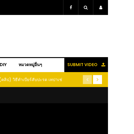
+DIY
หมวดหมู่อื่นๆ
SUBMIT VIDEO
(คลิป) วิธีทำเบียร์สับปะรด เทปาเช่
(คลิป) รู้แล้วจะหนาว!! หัวเดี
หนอนแมลง หนีกระเจิงทั้