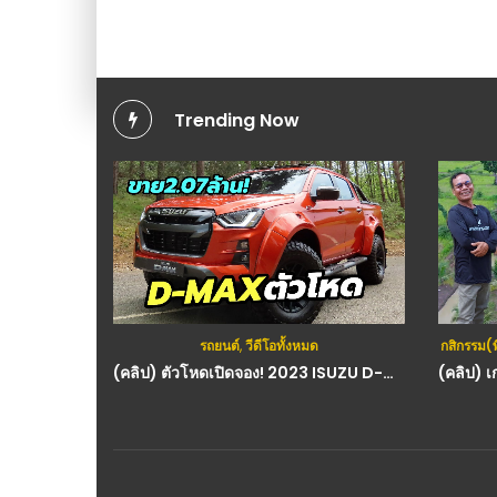
Trending Now
รถยนต์
,
วีดีโอทั้งหมด
กสิกรรม(
(คลิป) ตัวโหดเปิดจอง! 2023 ISUZU D-MAX AT35 Arctic Trucks ราคาเริ่มต้น 2.07 ล้าน ในอังกฤษ : วีดีโอ เกษตร