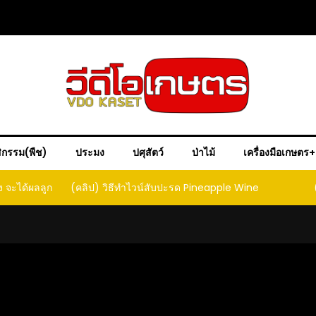
ิกรรม(พืช)
ประมง
ปศุสัตว์
ป่าไม้
เครื่องมือเกษตร
ง จะได้ผลลูก
(คลิป) วิธีทำไวน์สับปะรด Pineapple Wine
ct that
ould yield
it