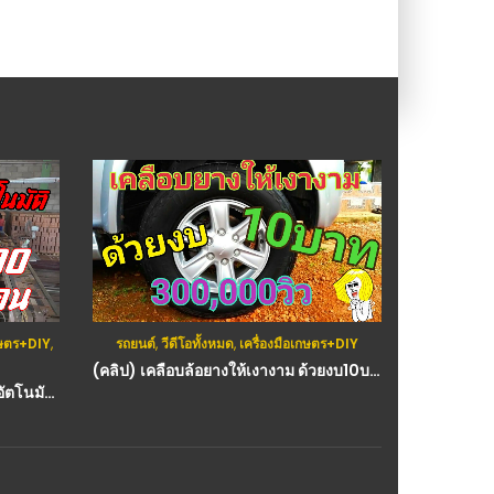
เกษตร+DIY
,
รถยนต์
,
วีดีโอทั้งหมด
,
เครื่องมือเกษตร+DIY
ก
(คลิป) เคลือบล้อยางให้เงางาม ด้วยงบ10บาท Coated rubber wheels to shine with a budget of 10 bath : วีดีโอ เกษตร
(คลิป) สุดยอด ! ขั้นตอนทำอิฐมอญอัตโนมัติ ของเกาหลี 100,000 ก้อนต่อวัน รายได้มหาสาร : วีดีโอ เกษตร