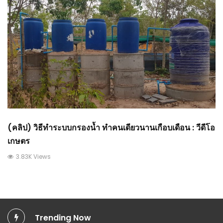
(คลิป) วิธีทำระบบกรองน้ำ ทำคนเดียวนานเกือบเดือน : วีดีโอ
เกษตร
3.83K Views
Trending Now