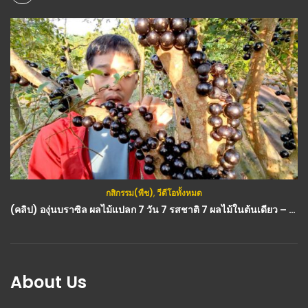
กสิกรรม(พืช)
,
วีดีโอทั้งหมด
(คลิป) องุ่นบราซิล ผลไม้แปลก 7 วัน 7 รสชาติ 7 ผลไม้ในต้นเดียว – เอิร์ธสดชื่น ปลูกป่าผลไม้แจกฟรี : วีดีโอ เกษตร
About Us