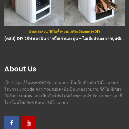
บ้านและสวน
,
วีดีโอทั้งหมด
,
เครื่องมือเกษตร+DIY
กสิกรรม(พืช)
,
บ้านและสวน
,
อาหาร
,
เครื่องมือเกษตร+DIY
(คลิป) DIY วิธีทำเตาฟืน จากปี๊บเก่าและปูน – ไอเดียทำเอง จากปูนซีเมนต์ : วีดีโอ เกษตร
(คลิป) วิธีทำเครื่องกรองน้ำเอง ไม่ต้องซื้อน้ำดื่ม แบบของ ‘จอร์จ เคิล’ : วีดีโอ เกษตร
About Us
เว็บ https://www.VDOKaset.com เป็นเว็บเกี่ยวกับ วีดีโอ เกษตร
โดยการ Encode จาก Youtube เพื่อเป็นแหล่งรวบรวมวีดีโอ ที่เกี่ยว
กับกับการเกษตร และเป็นเว็บโปรโมทเว็บของเหล่า Youtuber และก็
โปรโมทโพสอีกที ที่เพจ : วีดีโอ เกษตร