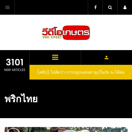
Skip
to
content
3101
NEW ARTICLES
(คลิป) ไม่คิดว่า การปลูกแคนตาลูปในถัง จะได้ผล
(คลิป) วิธีทำไวน์สับปะรด Pineapple Wine
ลูกโตและหวานขนาดนี้ I didn’t expect that
growing cantaloupe in a barrel would yield
พริกไทย
such large and sweet fruit