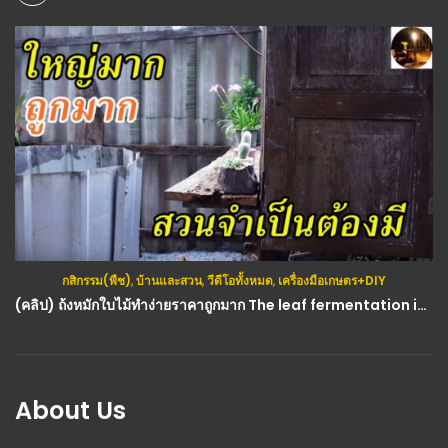
กสิกรรม(พืช)
,
บ้านและสวน
,
วีดีโอทั้งหมด
,
เครื่องมือเกษตร+DIY
(คลิป) ถ้งหมักใบไม้ทำง่ายราคาถูกมาก The leaf fermentation is easy to make very cheap : วีดีโอ เกษตร
About Us