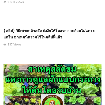
2.63K Views
(คลิป) วิธีเพาะกล้าสลัด ยังงัยให้โตสวย อวบอ้วนไม่แคระ
แกร็น ทุกเทคนิครวมไว้ในคลิปนี้แล้ว
837 Views