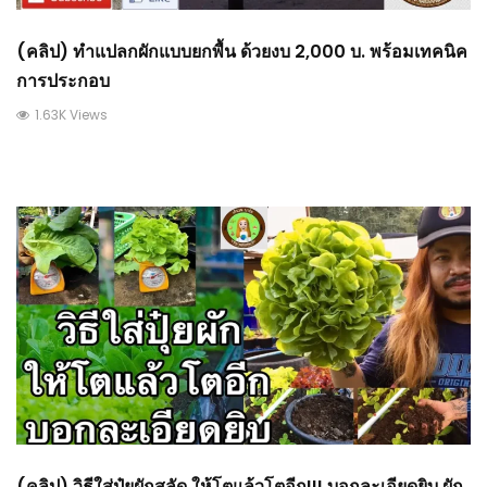
(คลิป) ทำแปลกผักแบบยกพื้น ด้วยงบ 2,000 บ. พร้อมเทคนิค
การประกอบ
1.63K Views
(คลิป) วิธีใส่ปุ๋ยผักสลัด ให้โตแล้วโตอีก!!! บอกละเอียดยิบ ผัก