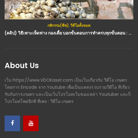
กสิกรรม(พืช)
,
วีดีโอทั้งหมด
กสิกรรม(พืช)
,
วีดีโอทั้งหมด
(คลิป) วิธีเพาะเห็ดฟาง กองเตี้ย บอกขั้นตอนการทำครบทุกขั้นตอน : วีดีโอ เกษตร
(คลิป) ปุ๋ยเคมีทำให้ดินเสีย จริงหรือ ? BY อ.ทอง ธรรมดา (ความเข้าใจผิดทางการเกษตร) : วีดีโอ เกษตร
About Us
เว็บ https://www.VDOKaset.com เป็นเว็บเกี่ยวกับ วีดีโอ เกษตร
โดยการ Encode จาก Youtube เพื่อเป็นแหล่งรวบรวมวีดีโอ ที่เกี่ยว
กับกับการเกษตร และเป็นเว็บโปรโมทเว็บของเหล่า Youtuber และก็
โปรโมทโพสอีกที ที่เพจ : วีดีโอ เกษตร