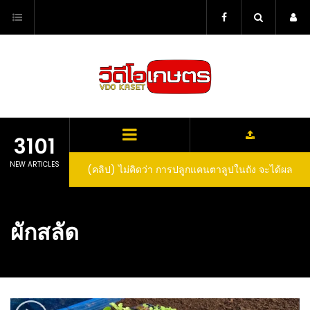
Skip
to
content
3101
NEW ARTICLES
(คลิป) ไม่คิดว่า การปลูกแคนตาลูปในถัง จะได้ผล
(คลิป) วิธีทำไวน์สับปะรด Pineapple Wine
ลูกโตและหวานขนาดนี้ I didn’t expect that
growing cantaloupe in a barrel would yield
ผักสลัด
such large and sweet fruit