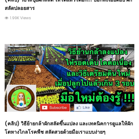
สลัดปลอยสาร
1.99K Views
(คลิป) วิธีย้ายกล้าผักสลัดขึ้นแปลง และเทคนิคการดูแลให้ผัก
โตหางไกลโรคพืช สลัดสวยด้วยมือเราแบบง่ายๆ