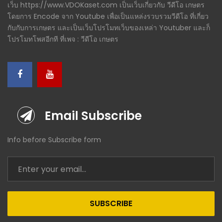
เว็บ https://www.VDOKaset.com เป็นเว็บเกี่ยวกับ วีดีโอ เกษตร
โดยการ Encode จาก Youtube เพื่อเป็นแหล่งรวบรวมวีดีโอ ที่เกี่ยว
กับกับการเกษตร และเป็นเว็บโปรโมทเว็บของเหล่า Youtuber และก็
โปรโมทโพสอีกที ที่เพจ : วีดีโอ เกษตร
Email Subscribe
Info before Subscribe form
SUBSCRIBE